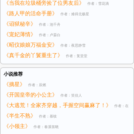
《当我在垃圾桶旁捡了位男友后》
作者：雪花滴
《路人甲的活命手册》
作者：难得北极星
《诏狱秘辛》
作者：池千舟
《宠妃薄情》
作者：卢晏白
《昭仪娘娘万福金安》
作者：夜思静雪
《真千金的丫鬟重生了》
作者：复堂堂
小说推荐
《摘星》
作者：辰燃
《开国皇帝的小公主》
作者：笑佳人
《大逃荒！全家齐穿越，手握空间赢麻了！》
作者：在
《半生不熟》
作者：慕吱
逃小公主
《小领主》
作者：春溪笛晓