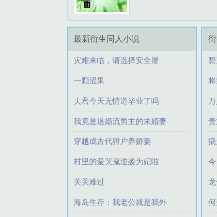
最新衍生同人小说
衍
灾难来临，请选择安全屋
碧
提钱要退休
一颗涩果
将
木归林M
夫君今天无情道毕业了吗
万
汝影随心
我竟是退婚流男主的未婚妻
贵
此生最爱吃芋头
穿越成古代猎户养娇妻
撬
林悦山君
村里的爱哭鬼逆袭为妃啦
今
青洲一梦
关关难过
龙
清莲不染尘
海岛生存：我老公就是我外
何