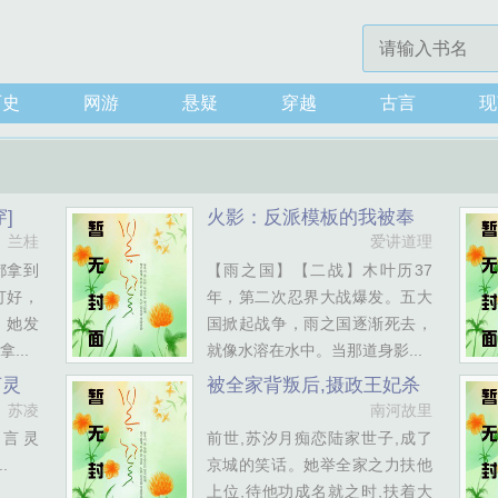
历史
网游
悬疑
穿越
古言
现
]
火影：反派模板的我被奉
为救世主
兰桂
爱讲道理
都拿到
【雨之国】【二战】木叶历37
打好，
年，第二次忍界大战爆发。五大
，她发
国掀起战争，雨之国逐渐死去，
...
就像水溶在水中。当那道身影...
言灵
被全家背叛后,摄政王妃杀
疯了
苏凌
南河故里
;言灵
前世,苏汐月痴恋陆家世子,成了
.
京城的笑话。她举全家之力扶他
上位,待他功成名就之时,扶着大