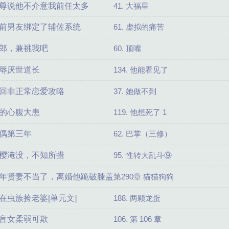
尊说他不介意我前任太多
41. 大福星
前男友绑定了辅佐系统
61. 虚拟的痛苦
郎，兼祧我吧
60. 顶嘴
辱厌世道长
134. 他能看见了
回非正常恋爱攻略
37. 她做不到
的心腹大患
119. 他想死了 1
偶第三年
62. 巴掌（三修）
樱淹没，不知所措
95. 性转大乱斗⑨
年贤妻不当了，离婚他跪破膝盖
第290章 猫猫狗狗
在虫族捡老婆[单元文]
188. 两颗龙蛋
盲女柔弱可欺
106. 第 106 章