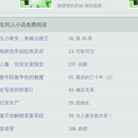
腹便便的庶妹,嘲笑她愚...
生同人小说免费阅读
玉小家女，来嫁汝南王
26. 第 26 章
病娇皇帝始乱终弃后
13. 可歌可泣
人嫌，但安全屋囤货
237. 苏醒
族学院被争抢的魅魔
65. 最后的三十年（2）
走母亲的前妻O
43. 确定关系
日宜诈尸
39. 怨相生
傲天他解锁宠妻系统
39. 夫人要去救夫君！
羡凌霄
186. 娇骄