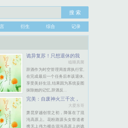
搜 索
言
衍生
综合
记录
诡异复苏！只想退休的我
被迫成为正道魁首
瞌睡真菌
辞酒作为时空管理局首席执行官,
在完成最后一个任务后本该退休,
享受美好生活,结果因为系统妄图
抹除她的记忆,辞酒反...
完美：自废神火三千次，
重修成仙
大爱东哥
萧昆穿越创世之初，降落在了混
沌高原上。花粉路源头女祭道者
携无上伟力横击混沌高原上的诡