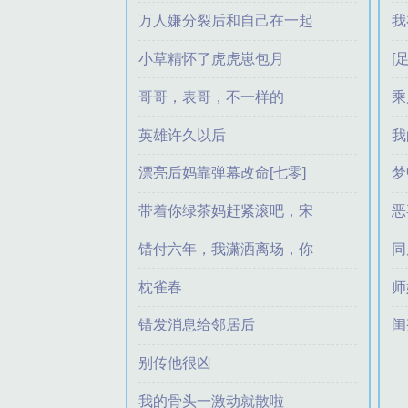
常
万人嫌分裂后和自己在一起
我
古小典
了
小草精怀了虎虎崽包月
[
越明洲
瓶子月
哥哥，表哥，不一样的
乘
湫不刀
英雄许久以后
我
缺爱的龟
漂亮后妈靠弹幕改命[七零]
梦
姀里
带着你绿茶妈赶紧滚吧，宋
恶
小姐果断去父留子
错付六年，我潇洒离场，你
同
漠小柒
哭什么
枕雀春
师
岁岁有琳琅
苏打女神
错发消息给邻居后
闺
青也杏
别传他很凶
青鸢衔墨
我的骨头一激动就散啦