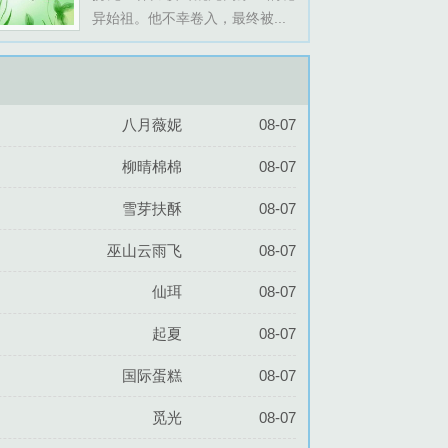
异始祖。他不幸卷入，最终被...
八月薇妮
08-07
柳晴棉棉
08-07
雪芽扶酥
08-07
巫山云雨飞
08-07
仙珥
08-07
起夏
08-07
国际蛋糕
08-07
觅光
08-07