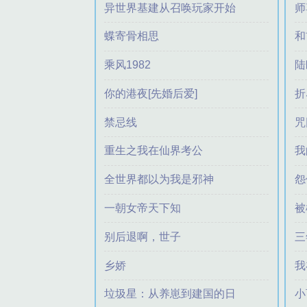
挂
异世界基建从召唤玩家开始
师
林屹南
沙漠暴雨
蝶寄骨相思
和
理想邦
乘风1982
陆
摹夏
你的港夜[先婚后爱]
折
饮我空恨酒
禁忌线
咒
Aash
重生之我在仙界考公
我
盲槊
全世界都以为我是邪神
怨
梦之女巫
一朝女帝天下知
被
蓝英嘉木
别后退啊，世子
三
幸福小哆
乡娇
我
苏三枝
垃圾星：从养崽到建国的日
小