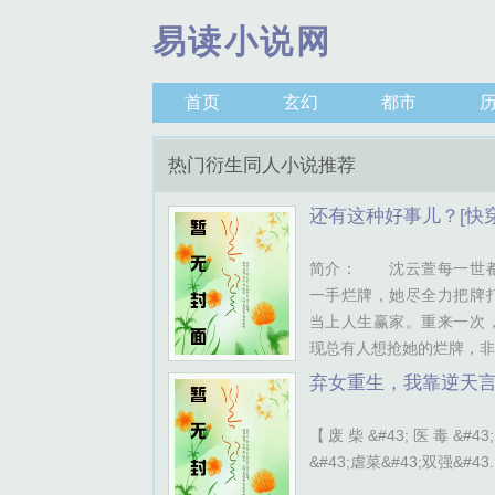
易读小说网
首页
玄幻
都市
热门衍生同人小说推荐
还有这种好事儿？[快穿
简介： 沈云萱每一世
一手烂牌，她尽全力把牌
当上人生赢家。重来一次
现总有人想抢她的烂牌，非拿
弃女重生，我靠逆天
杀疯了
【废柴&#43;医毒&#43
&#43;虐菜&#43;双强&#43..