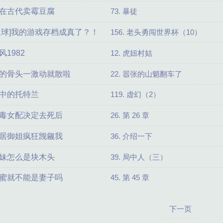
在古代卖霉豆腐
73. 暴徒
足球]我的游戏存档成真了？！
156. 老头勇闯世界杯（10）
风1982
12. 虎妞村姑
的骨头一激动就散啦
22. 嚣张的山魈翻车了
中的托特兰
119. 虚幻（2）
毒女配决定去死后
26. 第 26 章
居御姐疯狂觊觎我
36. 介绍一下
妹怎么是块木头
39. 局中人（三）
蜜就不能是妻子吗
45. 第 45 章
下一页