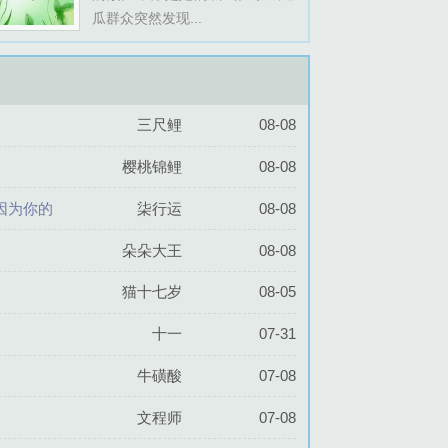
瓜群众突然发现...
）
三尺鲤
08-08
樱桃锦鲤
08-08
因为你的
柒行运
08-08
朵朵大王
08-08
猫十七岁
08-05
十一
07-31
牛磺酸
07-08
文程师
07-08