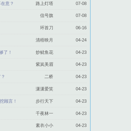
不在意？
路上灯塔
07-08
信号旗
07-08
环首刀
06-16
清梧映月
04-24
就够了！
炒鱿鱼花
04-23
紫岚美眉
04-23
有？
二桥
04-23
潇潇爱笑
04-23
挖顾言！
步行天下
04-23
千夜林一
04-23
素衣小小
04-23