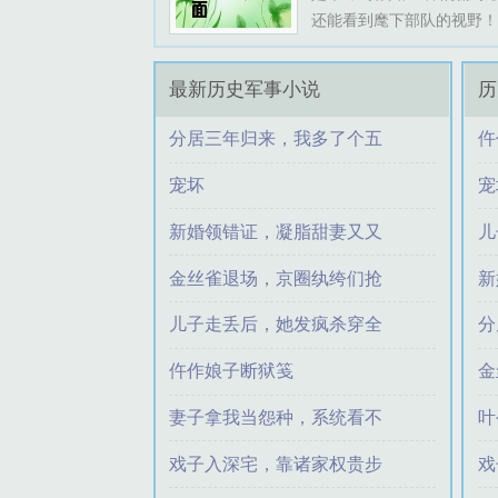
还能看到麾下部队的视野！于
最新历史军事小说
历
分居三年归来，我多了个五
仵
岁儿子
宠坏
宠
猫十七岁
樱桃锦鲤
新婚领错证，凝脂甜妻又又
儿
又孕吐了
金丝雀退场，京圈纨绔们抢
新
朵朵大王
疯了
了
儿子走丢后，她发疯杀穿全
分
十一
府
仵作娘子断狱笺
金
柒行运
三尺鲤
妻子拿我当怨种，系统看不
叶
下去了
戏子入深宅，靠诸家权贵步
戏
信号旗