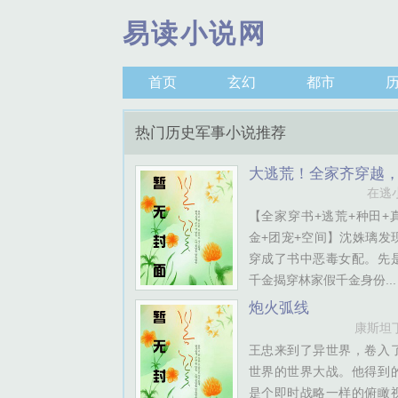
易读小说网
首页
玄幻
都市
热门历史军事小说推荐
大逃荒！全家齐穿越
握空间赢麻了！
在逃
【全家穿书+逃荒+种田+
金+团宠+空间】沈姝璃发
穿成了书中恶毒女配。先
千金揭穿林家假千金身份...
炮火弧线
康斯坦
王忠来到了异世界，卷入
世界的世界大战。他得到
是个即时战略一样的俯瞰