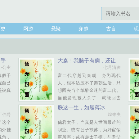
历史
网游
悬疑
穿越
古言
现
，手
大秦：我脑子有病，还让
我当皇帝
小公主
七月清凌
真假千
富二代穿越到秦朝，身为现代
现自己
人，根本适应不了秦朝生活，只
是被真
想回去当个纸醉金迷的富二代。
当他发现被人杀了，就能回去
以...
朕这一生，如履薄冰
丁伯爵
煌未央
了这个
储君太子，当真是人世间最难的
的外挂
职业。或有公子扶苏，为奸宦佞
视角，
臣所害；或有戾太子据，与君父