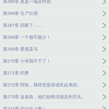
第265章 真是一场及时雨
第266章 引尸出洞
第267章 回家了……
第268章 一个都不能少！
第269章 爱屋及乌
第270章 小爷我不干了！
第271章 织梦
第272章 阿焰，我终究是得成长起来的。
第273章 这条路，他们始终没能走到尽头。
第274章 你行你上啊！