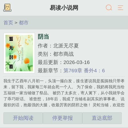
易读小说网
首页
>
都市
阴当
作者：北派无尽夏
类别：都市商战
最后更新：2026-03-16
最新章节：
第769章 番外4：6
我生于乙酉年八月初一，头顶一撮白发，接生婆说我是孤鶕独只带孝
来，留下我，我家每三年就会死一个人。 为了保命，我奶将我死当给
五福镇一家当铺做了祭品。 被扔了太多次，寄人篱下，从小我就学会
了乖巧听话。 谁曾想，18年后，我成了当铺名副其实的掌事者。 说
最软的话，抱最强的大腿，收最厉害的阴邪之物！ 灵蛇当铺，欢迎您
的到来！ 柳珺焰（蛇君）：小九，这次是你先 招惹我的！想跑，打
断你的腿。 胡玉麟（狐君）：小九，无论遇到什么事，你都可以来找
开始阅读
停更举报
直达底部
我，我等你。 凤梧秋（凤主）：小九，玩够了，该回家了。...