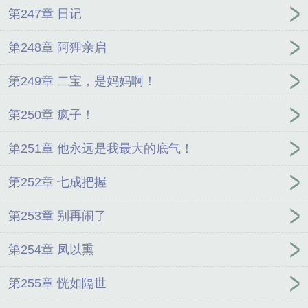
第247章 日记
第248章 阿狸亲启
第249章 二宝，是妈妈啊！
第250章 疯子！
第251章 他永远是我最大的底气！
第252章 七成把握
第253章 别再闹了
第254章 凤以熏
第255章 恍如隔世