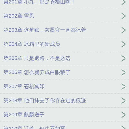
第201章 小九，那是苍梧山啊！
第202章 雪凤
第203章 这笔账，灰墨穹一直都记着
第204章 冰箱里的新成员
第205章 只是退路，不是必选
第206章 怎么就养成白眼狼了
第207章 苍梧冥印
第208章 他们抹去了你存在过的痕迹
第209章 麒麟送子
第210章 活着，但生不如死