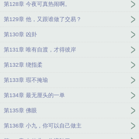
第128章 今夜可真热闹啊。
第129章 他，又跟谁做了交易？
第130章 凶卦
第131章 唯有自渡，才得彼岸
第132章 绕指柔
第133章 瑕不掩瑜
第134章 最无厘头的一单
第135章 佛眼
第136章 小九，你可以自己做主