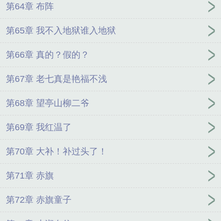
第64章 布阵
第65章 我不入地狱谁入地狱
第66章 真的？假的？
第67章 老七真是艳福不浅
第68章 望亭山柳二爷
第69章 我红温了
第70章 大补！补过头了！
第71章 赤旗
第72章 赤旗童子