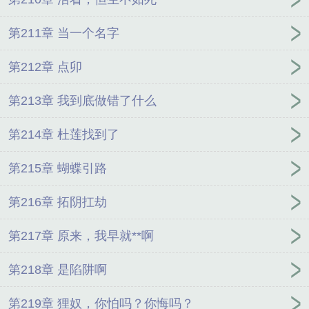
第211章 当一个名字
第212章 点卯
第213章 我到底做错了什么
第214章 杜莲找到了
第215章 蝴蝶引路
第216章 拓阴扛劫
第217章 原来，我早就**啊
第218章 是陷阱啊
第219章 狸奴，你怕吗？你悔吗？