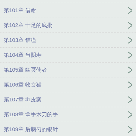
第101章 借命
第102章 十足的疯批
第103章 猫瞳
第104章 当阴寿
第105章 幽冥使者
第106章 收玄猫
第107章 剥皮案
第108章 拿手术刀的手
第109章 后脑勺的银针