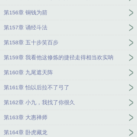
第156章 铜钱为箭
第157章 诵经斗法
第158章 五十步笑百步
第159章 我看他这修炼的捷径走得相当欢实呐
第160章 九尾遮天阵
第161章 怕以后拉不了弓了
第162章 小九，我找了你很久
第163章 大惠禅师
第164章 卧虎藏龙