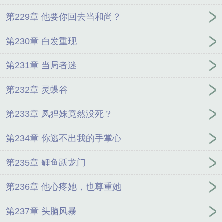
第229章 他要你回去当和尚？
第230章 白发重现
第231章 当局者迷
第232章 灵蝶谷
第233章 凤狸姝竟然没死？
第234章 你逃不出我的手掌心
第235章 鲤鱼跃龙门
第236章 他心疼她，也尊重她
第237章 头脑风暴