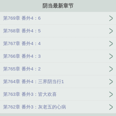
阴当最新章节
第769章 番外4：6
第768章 番外4：5
第767章 番外4：4
第766章 番外4：3
第765章 番外4：2
第764章 番外4：三界阴当行1
第763章 番外3：皆大欢喜
第762章 番外3：灰老五的心病