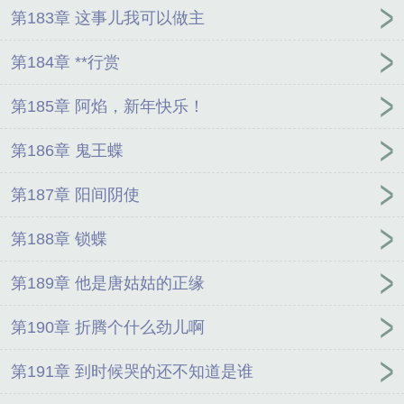
第183章 这事儿我可以做主
第184章 **行赏
第185章 阿焰，新年快乐！
第186章 鬼王蝶
第187章 阳间阴使
第188章 锁蝶
第189章 他是唐姑姑的正缘
第190章 折腾个什么劲儿啊
第191章 到时候哭的还不知道是谁