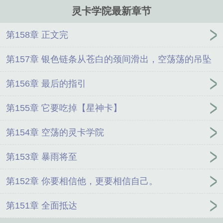
声号令，便能一统三院，成就不世伟业。宁烛初到灵卡学院，对一切
灵卡学院最新章节
都很好奇，打听道：“这位奇才叫什么？”小伙伴无限崇拜道：“她叫宁
烛！”宁烛：“？？？”-初来乍到，宁烛只想低调做人，奈何实力不允
许。新生中的最强卡修找到她：“你就是宁烛？我要和你决斗！”宁
第158章 正文完
烛：“……好吧。”三分钟后，最强新生被宁烛揍得嚎啕大哭：“她……
她不是人！”年级最强制卡师在实验室堵她：“我要和你比制卡！”宁
第157章 银色链条从苍白的颈间滑出，空荡荡的吊坠
烛：“……好吧。”五分钟后，最强制卡师看着宁烛随手做的三星卡，
嘤嘤跑远：“她……她不做人！”这一来二去的，宁烛别说低调做人
被泪水填满。
第156章 最后的指引
了，她简直要被开除人籍了！
第155章 它要吃掉【星神卡】
第154章 空荡的灵卡学院
第153章 暴雨将至
第152章 你要相信他，更要相信自己。
第151章 全面抵达