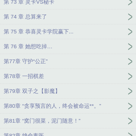
第 73 章 灵卡VS秘卡
第 74 章 总算来了
第 75 章 恭喜灵卡学院赢下...
第 76 章 她想吃掉…
第77章 守护“公正”
第78章 一招棋差
第79章 双子之【影魔】
第80章 “贪享预言的人，终会被命运**。”
第81章 “窝门很菜，泥门随意！”
第82章 绝命毒医。