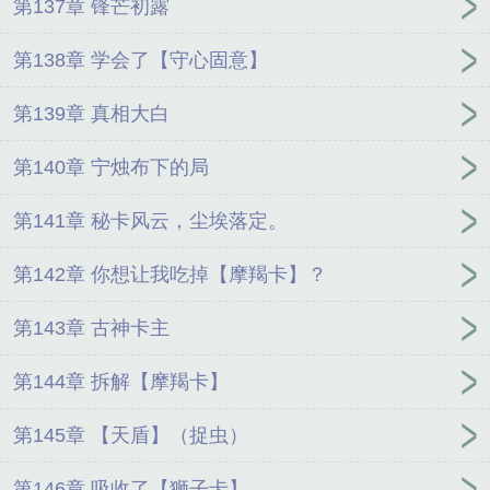
第137章 锋芒初露
第138章 学会了【守心固意】
第139章 真相大白
第140章 宁烛布下的局
第141章 秘卡风云，尘埃落定。
第142章 你想让我吃掉【摩羯卡】？
第143章 古神卡主
第144章 拆解【摩羯卡】
第145章 【天盾】（捉虫）
第146章 吸收了【狮子卡】