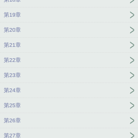
第19章
第20章
第21章
第22章
第23章
第24章
第25章
第26章
第27章