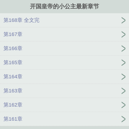
开国皇帝的小公主最新章节
第168章 全文完
第167章
第166章
第165章
第164章
第163章
第162章
第161章