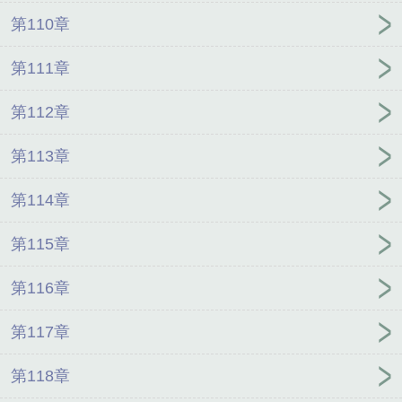
第110章
第111章
第112章
第113章
第114章
第115章
第116章
第117章
第118章