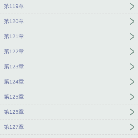
第119章
第120章
第121章
第122章
第123章
第124章
第125章
第126章
第127章