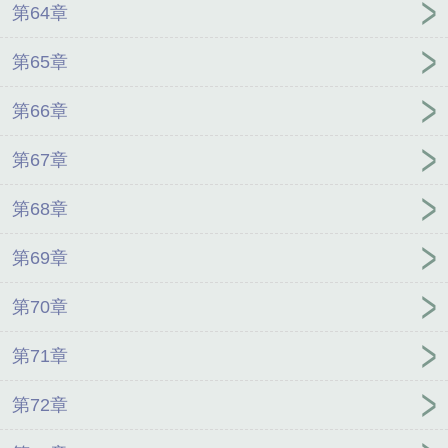
第64章
第65章
第66章
第67章
第68章
第69章
第70章
第71章
第72章