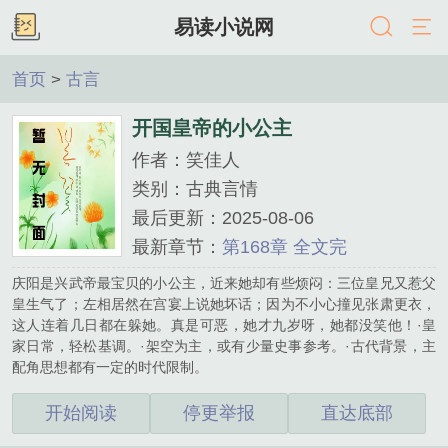
易读小说网
首页
>
古言
开国皇帝的小公主
作者：笑佳人
类别：古典言情
最后更新：2025-08-06
最新章节：
第168章 全文完
庆阳是兴武帝最宝贝的小公主，近来她却有些烦闷：三位皇兄又惹父
皇生气了；左相居然在宫宴上说她坏话；因为不小心撞见张肃更衣，
这人连着几日都在躲她。真是可恶，她才九岁呀，她都没笑他！·皇
家日常，轻松基调。·架空为主，或有少量史事参考。·古代背景，主
配角思想都有一定的时代限制。
开始阅读
停更举报
直达底部