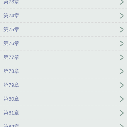
第73章
第74章
第75章
第76章
第77章
第78章
第79章
第80章
第81章
第82章