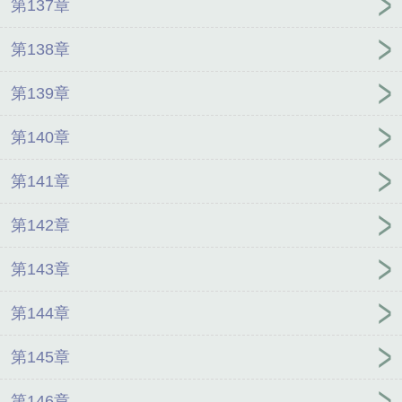
第137章
第138章
第139章
第140章
第141章
第142章
第143章
第144章
第145章
第146章