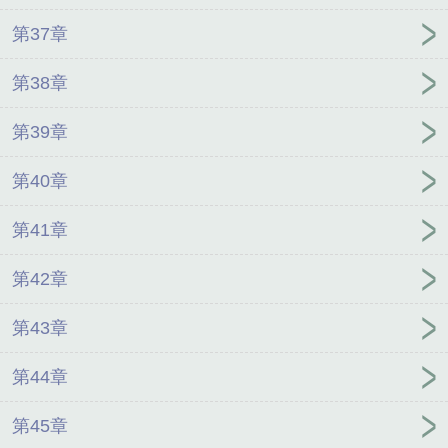
第37章
第38章
第39章
第40章
第41章
第42章
第43章
第44章
第45章