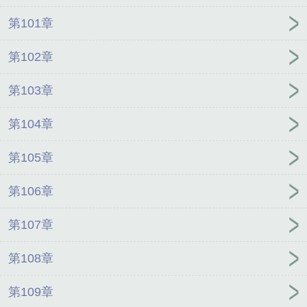
第101章
第102章
第103章
第104章
第105章
第106章
第107章
第108章
第109章