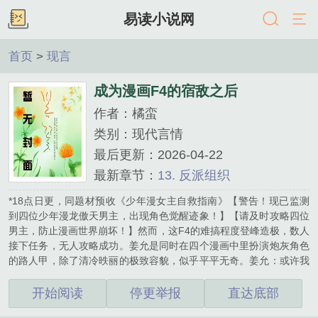
易读小说网
首页
>
现言
成为漫画F4的宿敌之后
作者：橘蛮
类别：现代言情
最后更新：2026-04-22
最新章节：
13. 反派组织
*18点日更，同题材预收《少年漫女主自救指南》【警告！现已监测
到四位少年漫龙傲天男主，出现角色觉醒迹象！】【请及时攻略四位
男主，防止漫画世界崩坏！】然而，这F4的难搞程度登峰造极，数人
接下任务，无人攻略成功。姜允是同时在四个漫画中里扮演炮灰角色
的路人甲，除了清冷昳丽的极致容貌，似乎平平无奇。姜允：或许我
可以试试？她抓到系统对攻略成功定义的空子：让男主们产生前所未
有的剧烈情感波动。姜允：只要他们恨我恨得牙痒痒不就好了。姜允
开始阅读
停更举报
直达底部
捏出四个马甲小号，连夜定制反派宿敌剧本。F1是悬疑复仇漫中的最