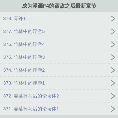
强狙击手，外表玩世不恭，内里城府极深。姜允在对狙中于对方身上
成为漫画F4的宿敌之后最新章节
射出朵朵血花，在对方目眦欲裂的视线中，淡淡道：“你不过是在我
消失后的最强。”F2是体育竞技漫中的棋王，一体双魂，冷淡贵公
子、阴湿男鬼无缝切换。姜允在棋盘上将对方杀得片甲不留，看着两
378. 青锋1
只性格迥异、却透出同样绝望神色的眼睛。“教你们下棋，只是想培
养你们来打败我，只可惜，我很失望。”F3是诡异怪谈漫中的天才黑
377. 竹林中的浮游5
客，万千种诡异，都能成为他的容器。姜允伸手掐住他的脖子，欣赏
着纤细脆弱的少年在自己手下透出极致苍白的美感。“成为我的养料
376. 竹林中的浮游4
吧。”F4是异能学院漫中的冷血操
375. 竹林中的浮游3
374. 竹林中的浮游2
373. 竹林中的浮游1
372. 姜蕴掉马后的论坛体2
371. 姜蕴掉马后的论坛体1