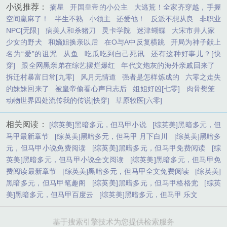
小说推荐：
摘星
开国皇帝的小公主
大逃荒！全家齐穿越，手握
空间赢麻了！
半生不熟
小领主
还爱他！
反派不想从良
非职业
NPC[无限]
病美人和杀猪刀
灵卡学院
迷津蝴蝶
大宋市井人家
少女的野犬
和嫡姐换亲以后
在O与A中反复横跳
开局为神子献上
名为“爱”的诅咒
从鱼
吃瓜吃到自己死讯
还有这种好事儿？[快
穿]
跟全网黑亲弟在综艺摆烂爆红
年代文炮灰的海外亲戚回来了
拆迁村暴富日常[九零]
风月无情道
强者是怎样炼成的
六零之走失
的妹妹回来了
被皇帝偷看心声日志后
姐姐好凶[七零]
肉骨樊笼
动物世界四处流传我的传说[快穿]
草原牧医[六零]
相关阅读：
[综英美]黑暗多元，但马甲小说
[综英美]黑暗多元，但
马甲最新章节
[综英美]黑暗多元，但马甲 月下白川
[综英美]黑暗多
元，但马甲小说免费阅读
[综英美]黑暗多元，但马甲免费阅读
[综
英美]黑暗多元，但马甲小说全文阅读
[综英美]黑暗多元，但马甲免
费阅读最新章节
[综英美]黑暗多元，但马甲全文免费阅读
[综英美]
黑暗多元，但马甲笔趣阁
[综英美]黑暗多元，但马甲格格党
[综英
美]黑暗多元，但马甲百度云
[综英美]黑暗多元，但马甲 乐文
基于搜索引擎技术为您提供检索服务