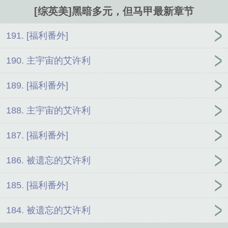
说你的三原色制服土气了！”小闪吓坏了。“……”蝙蝠家看着某只爱笑
[综英美]黑暗多元，但马甲最新章节
的蝙蝠，人已经走了一会儿了。超英是正义与善良的化身，他们拼尽
全力想要拯救那个千疮百孔的世界，但最终答案似乎指向了人力不可
违的缥缈命运——那个扭曲的宇宙，已经经历了不止一次的毁灭，且
191. [福利番外]
注定毁灭。“为什么要多管闲事呢？”疑似幕后黑手的青年隐藏在黑暗
中，似笑非笑地吐露出冷酷的话语。“不过是必然毁灭的替代品罢
190. 主宇宙的艾许利
了，你们无需放在心上。”#都说了不要再脑补自刀啦！#没有反派没
有阴谋，被刀的全都是我的小号！观前提示：1、每晚9点准时更新；
189. [福利番外]
2、主角无CP，可能有微量超蝙
188. 主宇宙的艾许利
187. [福利番外]
186. 被遗忘的艾许利
185. [福利番外]
184. 被遗忘的艾许利