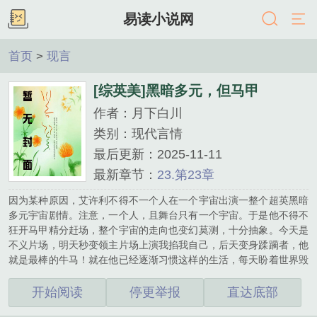
易读小说网
首页
>
现言
[综英美]黑暗多元，但马甲
作者：月下白川
类别：现代言情
最后更新：2025-11-11
最新章节：
23.第23章
因为某种原因，艾许利不得不一个人在一个宇宙出演一整个超英黑暗
多元宇宙剧情。注意，一个人，且舞台只有一个宇宙。于是他不得不
狂开马甲精分赶场，整个宇宙的走向也变幻莫测，十分抽象。今天是
不义片场，明天秒变领主片场上演我掐我自己，后天变身蹂躏者，他
就是最棒的牛马！就在他已经逐渐习惯这样的生活，每天盼着世界毁
灭的时候，世界壁啪地一声破了。正常世界的超英震惊地看着黑化版
的自己。哦豁，完蛋。“所以，我可能会成为独裁者、领主或者是高
开始阅读
停更举报
直达底部
功能反社会？”酥皮自闭了。“强烈抵制褪色版壳杏仁！酥皮我再也不