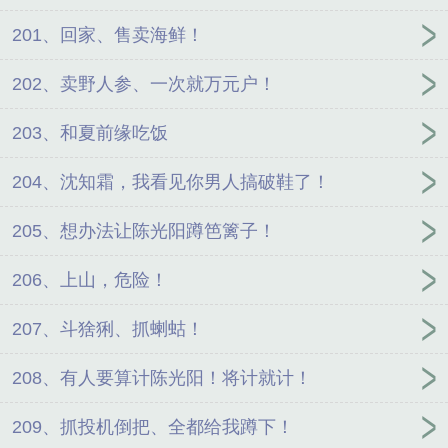
201、回家、售卖海鲜！
202、卖野人参、一次就万元户！
203、和夏前缘吃饭
204、沈知霜，我看见你男人搞破鞋了！
205、想办法让陈光阳蹲笆篱子！
206、上山，危险！
207、斗猞猁、抓蝲蛄！
208、有人要算计陈光阳！将计就计！
209、抓投机倒把、全都给我蹲下！