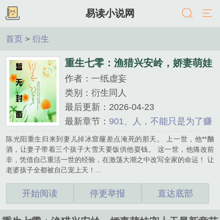
易读小说网
首页
>
衍生
重生七零：渔猎兴安岭，娇妻萌娃
作者：一纸虚妄
宠上天
类别：衍生同人
最后更新：2026-04-23
最新章节：
901、人，不能只是为了赚
钱
陈光阳重生归来到妻儿掉冰窟窿差点淹死的那天。 上一世，他**酗
酒，让妻子带着三个孩子大雪天要饭供他耍钱。 这一世，他痛改前
非，凭借自己重活一世的经验，在激荡大潮之中改写全家的命运！ 让
老婆孩子全都被自己宠上天！...
开始阅读
停更举报
直达底部