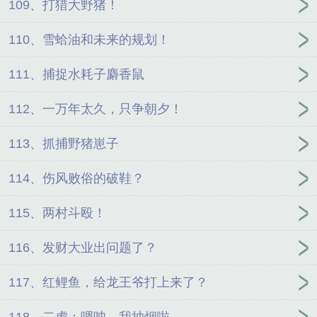
109、打猎大野猪！
110、雪蛤油和未来的规划！
111、捕捉水耗子麝香鼠
112、一万年太久，只争朝夕！
113、抓捕野猪崽子
114、伤风败俗的破鞋？
115、两村斗殴！
116、发财大业出问题了？
117、红鲤鱼，给龙王爷打上来了？
118、二虎：嗯呐，我抽烟啦