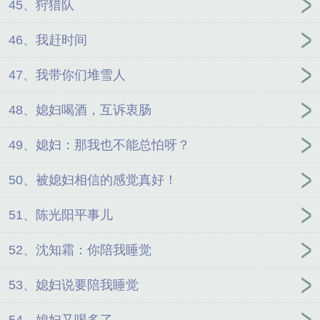
45、狩猎队
46、我赶时间
47、我带你们堆雪人
48、媳妇喝酒，互诉衷肠
49、媳妇：那我也不能总怕呀？
50、被媳妇相信的感觉真好！
51、陈光阳平事儿
52、沈知霜：你陪我睡觉
53、媳妇说要陪我睡觉
54、媳妇又喝多了