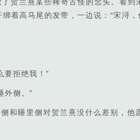
散了贺兰熹某些稀奇古怪的念头。看到
开绑着高马尾的发带，一边说：“宋浔，
么要拒绝我！”
睡外侧。”
睡外侧和睡里侧对贺兰熹没什么差别，他