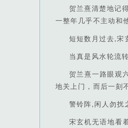
贺兰熹清楚地记
一整年几乎不主动和
短短数月过去,
当真是风水轮流转
贺兰熹一路眼观
地关上门，而后一刻
警铃阵,闲人勿
宋玄机无语地看