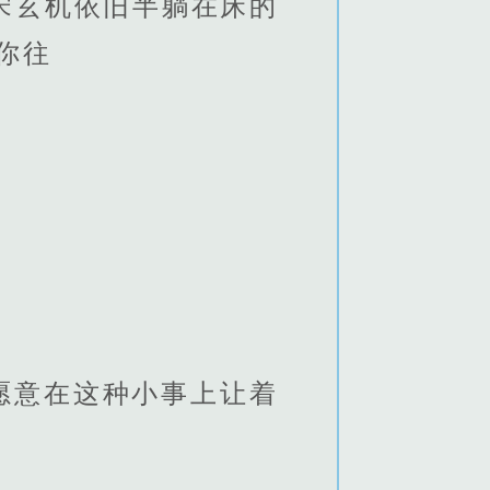
宋玄机依旧半躺在床的
你往
愿意在这种小事上让着