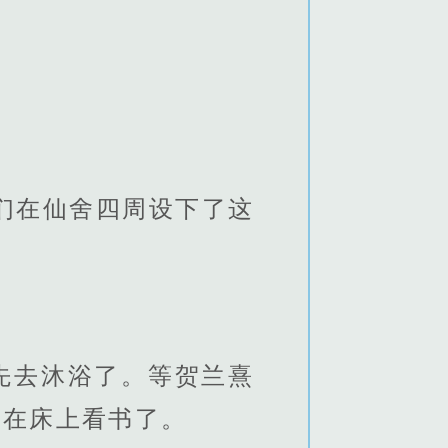
们在仙舍四周设下了这
先去沐浴了。等贺兰熹
躺在床上看书了。