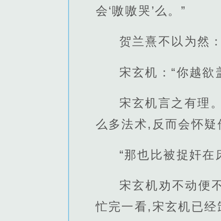
会‘嗷嗷哭’么。”
贺兰熹不以为然：
宋玄机：“你越欲
宋玄机言之有理
么多法术,反而会怀疑
“那也比被捉奸在
宋玄机劝不动便
忙完一看,宋玄机已经