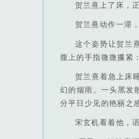
贺兰熹上了床，
贺兰熹动作一滞
这个姿势让贺兰
腹上的手指微微攥紧：
贺兰熹着急上床
幻的烟雨。一头黑发
分平日少见的艳丽之
宋玄机看着他，语