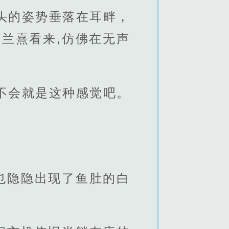
头的姿势垂落在耳畔，
兰熹看来,仿佛在无声
不会就是这种感觉吧。
也隐隐出现了鱼肚的白