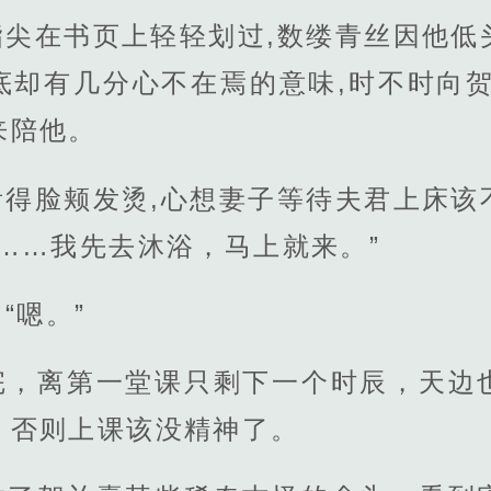
指尖在书页上轻轻划过,数缕青丝因他低
底却有几分心不在焉的意味,时不时向贺
来陪他。
看得脸颊发烫,心想妻子等待夫君上床该
……我先去沐浴，马上就来。”
“嗯。”
完，离第一堂课只剩下一个时辰，天边
，否则上课该没精神了。