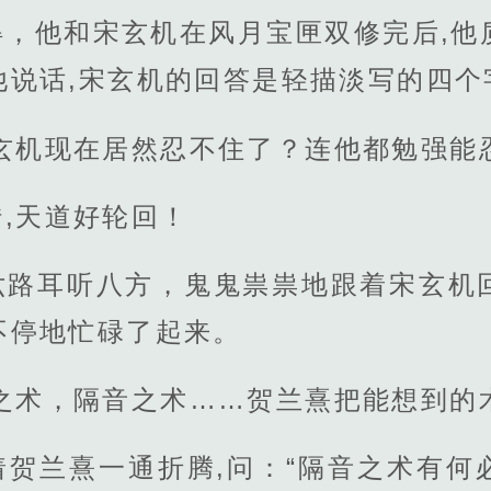
得，他和宋玄机在风月宝匣双修完后,他
他说话,宋玄机的回答是轻描淡写的四个
宋玄机现在居然忍不住了？连他都勉强能
,天道好轮回！
六路耳听八方，鬼鬼祟祟地跟着宋玄机
不停地忙碌了起来。
扰之术，隔音之术……贺兰熹把能想到的
着贺兰熹一通折腾,问：“隔音之术有何