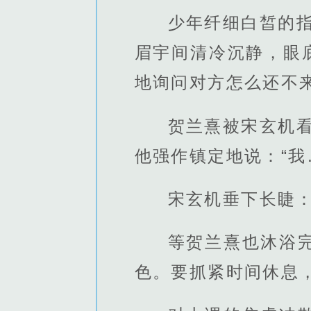
少年纤细白皙的
眉宇间清冷沉静，眼
地询问对方怎么还不
贺兰熹被宋玄机
他强作镇定地说：“我
宋玄机垂下长睫：
等贺兰熹也沐浴
色。要抓紧时间休息