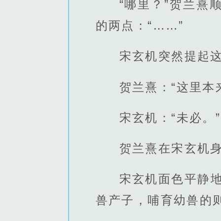
“哪里？”贺兰
的两点：“……”
宋玄机突然提起
贺兰熹：“这里本
宋玄机：“未必。”
贺兰熹在宋玄机身
宋玄机面色平静
兽产子，哺育幼兽的则