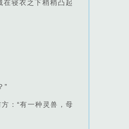
藏在寝衣之下稍稍凸起
？”
方：“有一种灵兽，母