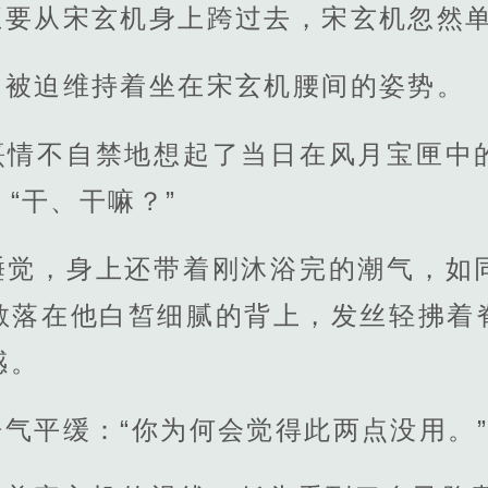
正要从宋玄机身上跨过去，宋玄机忽然
，被迫维持着坐在宋玄机腰间的姿势。
熹情不自禁地想起了当日在风月宝匣中
“干、干嘛？”
睡觉，身上还带着刚沐浴完的潮气，如
散落在他白皙细腻的背上，发丝轻拂着
感。
气平缓：“你为何会觉得此两点没用。”