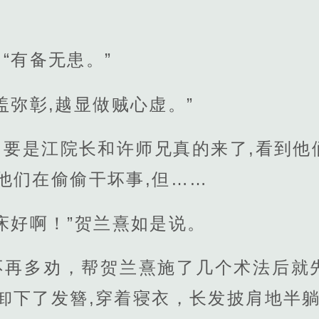
“有备无患。”
盖弥彰,越显做贼心虚。”
。要是江院长和许师兄真的来了,看到他
他们在偷偷干坏事,但……
床好啊！”贺兰熹如是说。
不再多劝，帮贺兰熹施了几个术法后就
卸下了发簪,穿着寝衣，长发披肩地半