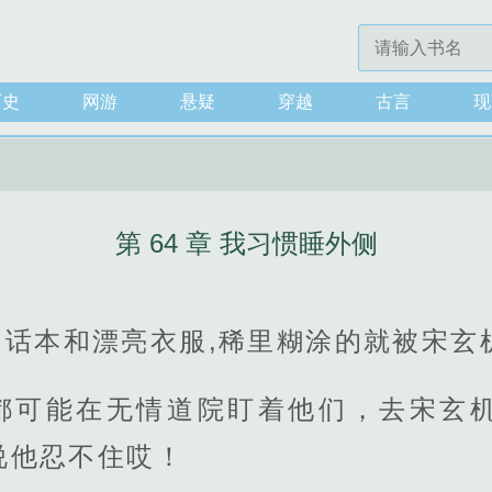
历史
网游
悬疑
穿越
古言
现
第 64 章 我习惯睡外侧
的话本和漂亮衣服,稀里糊涂的就被宋玄
都可能在无情道院盯着他们，去宋玄
说他忍不住哎！