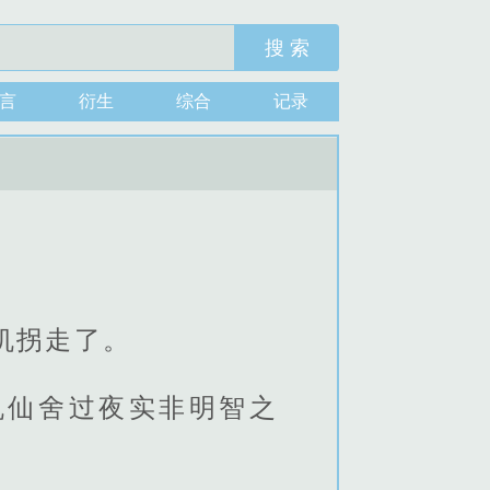
搜 索
言
衍生
综合
记录
机拐走了。
机仙舍过夜实非明智之