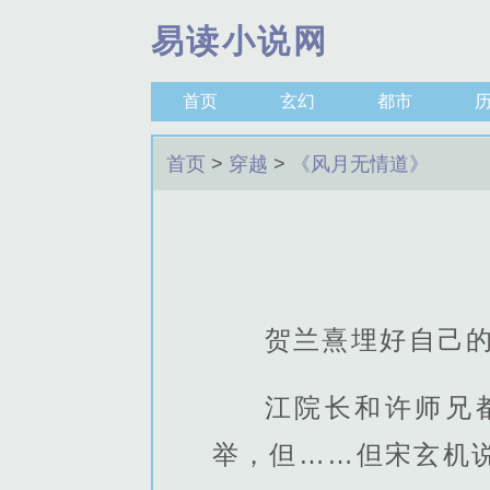
易读小说网
首页
玄幻
都市
首页
>
穿越
>
《风月无情道》
贺兰熹埋好自己
江院长和许师兄
举，但……但宋玄机