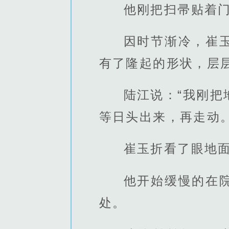
他刚把扫帚贴着
因时节渐冷，崔
有了隆起的形状，层
陆江说：“我刚
等日头出来，再走动。
崔玉折看了眼地面
他开始缓慢的在
处。