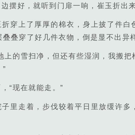
门边摆好，就听到门扉一响，崔玉折出
玉折穿上了厚厚的棉衣，身上披了件白
层叠叠穿了好几件衣物，倒是显不出异
把地上的雪扫净，但还有些湿润，我搬把
”
，“现在就能走。”
院子里走着，步伐较着平日里放缓许多