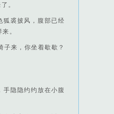
来了。
色狐裘披风，腹部已经
样来。
椅子来，你坐着歇歇？
，手隐隐约约放在小腹