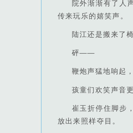
院外渐渐有了人
传来玩乐的嬉笑声。
陆江还是搬来了
砰——
鞭炮声猛地响起
孩童们欢笑声音
崔玉折停住脚步
放出来照样夺目。