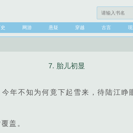
历史
网游
悬疑
穿越
古言
现
7. 胎儿初显
，今年不知为何竟下起雪来，待陆江睁
雪覆盖。