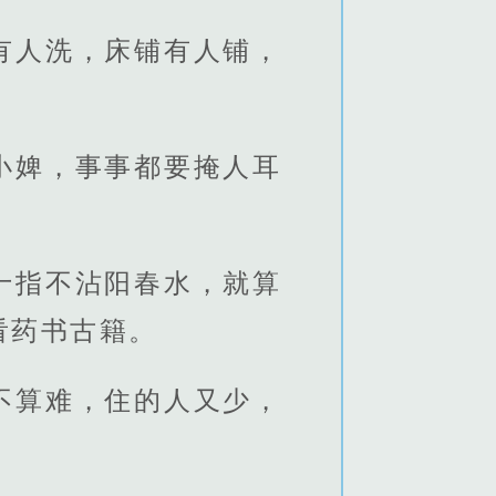
有人洗，床铺有人铺，
小婢，事事都要掩人耳
十指不沾阳春水，就算
看药书古籍。
不算难，住的人又少，