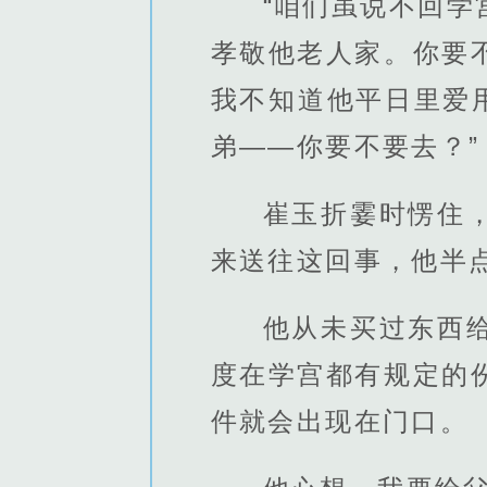
“咱们虽说不回
孝敬他老人家。你要
我不知道他平日里爱
弟——你要不要去？”
崔玉折霎时愣住
来送往这回事，他半
他从未买过东西
度在学宫都有规定的
件就会出现在门口。