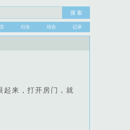
搜 索
言
衍生
综合
记录
眼起来，打开房门，就