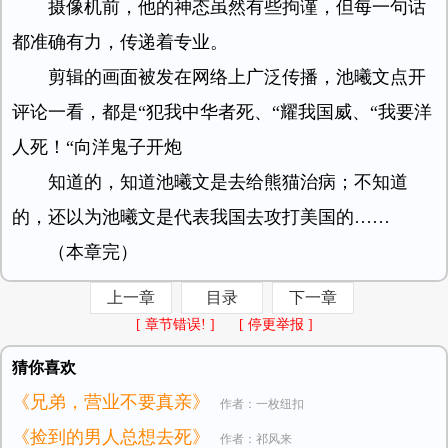
摄像机前，他的神态虽然有些拘谨，但每一句话
都准确有力，传递着专业。
剪辑的画面被发在网络上广泛传播，池曦文点开
评论一看，都是“犯我中华者死、“耀我国威、“我要洋
人死！“向洋鬼子开炮
知道的，知道池曦文是去给熊猫治病；不知道
的，还以为池曦文是代表我国去攻打美国的……
（本章完）
上一章
目录
下一章
[ 章节错误! ]
[ 停更举报 ]
猜你喜欢
《兄弟，营业不要真亲》
作者：一枚纽扣
《捡到的男人总想去死》
作者：祁风来