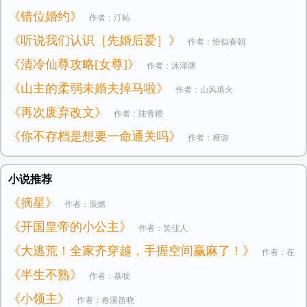
《错位婚约》
作者：汀杺
《听说我们认识［先婚后爱］》
作者：恰似春朝
《清冷仙尊攻略[女尊]》
作者：沐泽渊
《山主的柔弱未婚夫掉马啦》
作者：山风填火
《再次废弃改文》
作者：陆青橙
《你不存档是想要一命通关吗》
作者：桠弥
小说推荐
《摘星》
作者：辰燃
《开国皇帝的小公主》
作者：笑佳人
《大逃荒！全家齐穿越，手握空间赢麻了！》
作者：在
《半生不熟》
作者：慕吱
逃小公主
《小领主》
作者：春溪笛晓