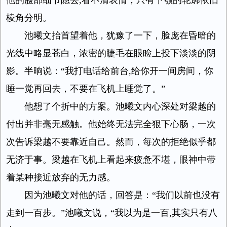
他的脸部细节隐去,看不清表情，只有下颚的轮廓依旧
棱角分明。
池曦文抬首望着他，犹豫了一下，脸庞在昏暗的
光线中略显苍白，浓密的睫毛在眼睑上投下淡淡的阴
影。半晌说：“我打电话给前台,给你开一间房间，你
睡一觉再回去，不要在飞机上睡觉了。”
他想了个折中的方案。池曦文内心深处对梁越的
付出并非毫无感触。他始终无法完全狠下心肠，一次
次告诉梁越不要靠近自己。然而，每次的拒绝似乎都
无济于事。梁越在飞机上看起来疲惫不堪，眼神中带
着某种接近放弃的无力感。
因为池曦文对他的话，回答是：“我们以前也没有
走到一百步。”池曦文说，“我以为是一百,其实只有八