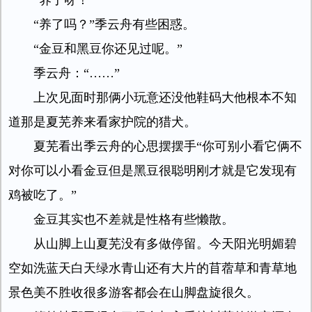
“养了呀！”
“养了吗？”季云舟有些困惑。
“金豆和黑豆你还见过呢。”
季云舟：“……”
上次见面时那俩小玩意还没他鞋码大他根本不知
道那是夏芜养来看家护院的猎犬。
夏芜看出季云舟的心思摆摆手“你可别小看它俩不
对你可以小看金豆但是黑豆很聪明刚才就是它发现有
鸡被吃了。”
金豆其实也不差就是性格有些懒散。
从山脚上山夏芜没有多做停留。今天阳光明媚碧
空如洗蓝天白天绿水青山还有大片的苜蓿草和青草地
景色美不胜收很多游客都会在山脚盘旋很久。