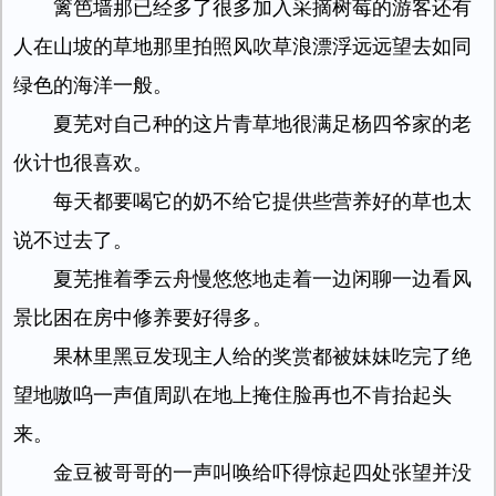
篱笆墙那已经多了很多加入采摘树莓的游客还有
人在山坡的草地那里拍照风吹草浪漂浮远远望去如同
绿色的海洋一般。
夏芜对自己种的这片青草地很满足杨四爷家的老
伙计也很喜欢。
每天都要喝它的奶不给它提供些营养好的草也太
说不过去了。
夏芜推着季云舟慢悠悠地走着一边闲聊一边看风
景比困在房中修养要好得多。
果林里黑豆发现主人给的奖赏都被妹妹吃完了绝
望地嗷呜一声值周趴在地上掩住脸再也不肯抬起头
来。
金豆被哥哥的一声叫唤给吓得惊起四处张望并没