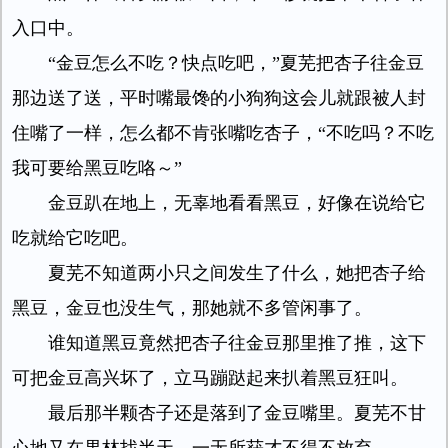
入口中。
“金豆怎么不吃？快点吃吧，”夏芜把杏子往金豆
那边送了送，平时嘴最馋的小狗狗这会儿就跟被人封
住嘴了一样，怎么都不肯张嘴吃杏子，“不吃吗？不吃
我可要给黑豆吃咯～”
金豆趴在地上，无辜地看看黑豆，好像在说给它
吃就给它吃吧。
夏芜不知道两小只之间发生了什么，她把杏子给
黑豆，金豆也没生气，那她就不多管闲事了。
谁知道黑豆竟然把杏子往金豆那里推了推，这下
可把金豆高兴坏了，立马蹦跶起来扒着黑豆狂叫。
最后那半颗杏子还是落到了金豆嘴里。夏芜不甘