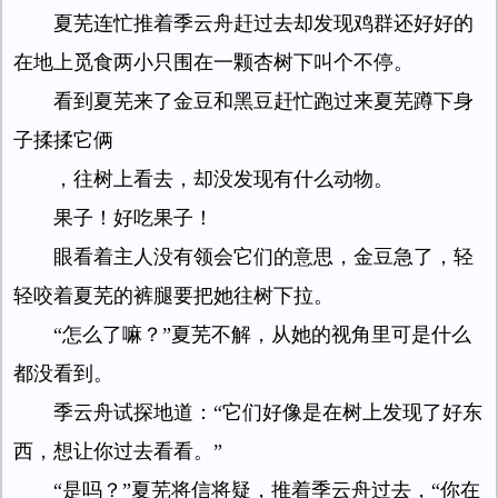
夏芜连忙推着季云舟赶过去却发现鸡群还好好的
在地上觅食两小只围在一颗杏树下叫个不停。
看到夏芜来了金豆和黑豆赶忙跑过来夏芜蹲下身
子揉揉它俩
，往树上看去，却没发现有什么动物。
果子！好吃果子！
眼看着主人没有领会它们的意思，金豆急了，轻
轻咬着夏芜的裤腿要把她往树下拉。
“怎么了嘛？”夏芜不解，从她的视角里可是什么
都没看到。
季云舟试探地道：“它们好像是在树上发现了好东
西，想让你过去看看。”
“是吗？”夏芜将信将疑，推着季云舟过去，“你在