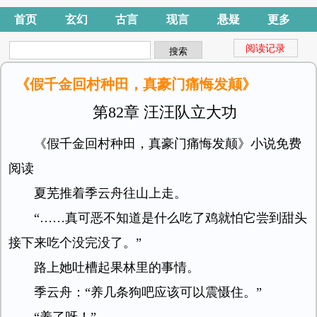
首页
玄幻
古言
现言
悬疑
更多
阅读记录
《假千金回村种田，真豪门痛悔发颠》
第82章 汪汪队立大功
《假千金回村种田，真豪门痛悔发颠》小说免费
阅读
夏芜推着季云舟往山上走。
“……真可恶不知道是什么吃了鸡就怕它尝到甜头
接下来吃个没完没了。”
路上她吐槽起果林里的事情。
季云舟：“养几条狗吧应该可以震慑住。”