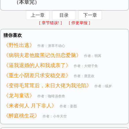
（本章完）
上一章
目录
下一章
[ 章节错误! ]
[ 停更举报 ]
猜你喜欢
《野性出逃》
作者：潦草不动心
《病弱夫君他腹黑记仇但恋爱脑》
作者：明苒
《逼我退婚的人和我成亲了》
作者：大锂子鱼
《重生小阴差只求安稳交差》
作者：唐意欢
《变得毛茸茸后，末日大佬为我沦陷》
作者：绒岁
《龙与童话》
作者：咖啡汤叁叁
《来者何人 月下非人》
作者：姜图
《醉庭桃生花》
作者：小羊天空