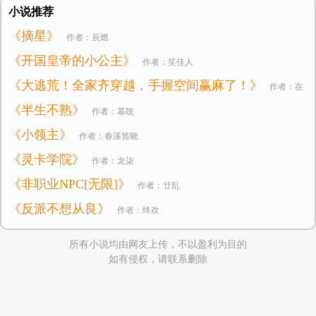
小说推荐
《摘星》
作者：辰燃
《开国皇帝的小公主》
作者：笑佳人
《大逃荒！全家齐穿越，手握空间赢麻了！》
作者：在
《半生不熟》
作者：慕吱
逃小公主
《小领主》
作者：春溪笛晓
《灵卡学院》
作者：龙柒
《非职业NPC[无限]》
作者：廿乱
《反派不想从良》
作者：终欢
所有小说均由网友上传，不以盈利为目的
如有侵权，请联系删除