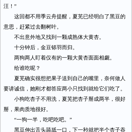
汪！”
这回都不用季云舟提醒，夏芜已经明白了黑豆的
意思，赶紧过去翻树叶。
不出意外地又找到一颗成熟体大黄杏。
十分钟后，金豆铩羽而归。
两狗两人盯着仅有的一颗大黄杏面面相觑。
给谁吃呢？
夏芜确实很想把果子送到自己的嘴里，奈何做人
要讲诚信，她刚才都答应两小只找到就给它们吃了。
小狗吃杏子不用洗，夏芜把杏子掰成两半，很好
掰，果肉质地很好。
“一狗一半，吃吧吃吧。”
黑豆伸出舌头舔舐一口，下一秒就把半个杏子吞