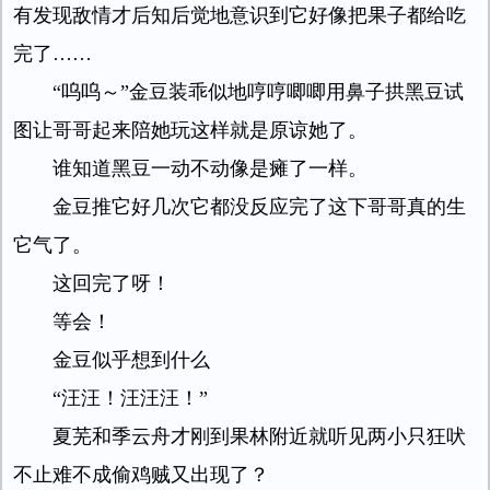
有发现敌情才后知后觉地意识到它好像把果子都给吃
完了……
“呜呜～”金豆装乖似地哼哼唧唧用鼻子拱黑豆试
图让哥哥起来陪她玩这样就是原谅她了。
谁知道黑豆一动不动像是瘫了一样。
金豆推它好几次它都没反应完了这下哥哥真的生
它气了。
这回完了呀！
等会！
金豆似乎想到什么
“汪汪！汪汪汪！”
夏芜和季云舟才刚到果林附近就听见两小只狂吠
不止难不成偷鸡贼又出现了？