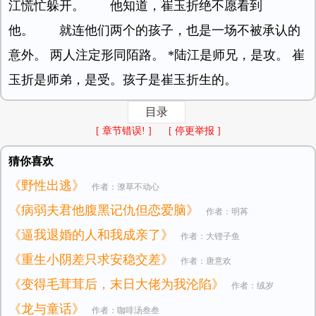
江慌忙躲开。 他知道，崔玉折绝不愿看到
他。 就连他们两个的孩子，也是一场不被承认的
意外。 两人注定形同陌路。 *陆江是师兄，是攻。 崔
玉折是师弟，是受。孩子是崔玉折生的。
目录
[ 章节错误! ]
[ 停更举报 ]
猜你喜欢
《野性出逃》
作者：潦草不动心
《病弱夫君他腹黑记仇但恋爱脑》
作者：明苒
《逼我退婚的人和我成亲了》
作者：大锂子鱼
《重生小阴差只求安稳交差》
作者：唐意欢
《变得毛茸茸后，末日大佬为我沦陷》
作者：绒岁
《龙与童话》
作者：咖啡汤叁叁