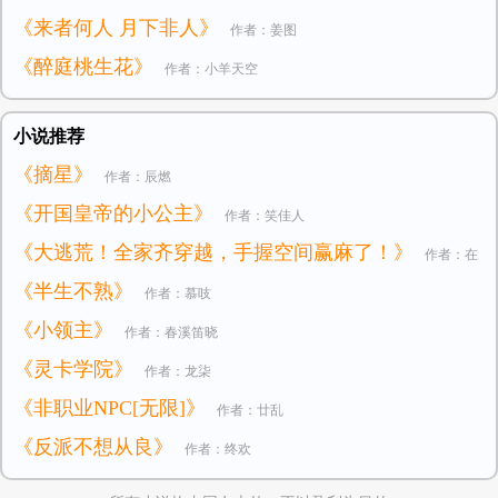
《来者何人 月下非人》
作者：姜图
《醉庭桃生花》
作者：小羊天空
小说推荐
《摘星》
作者：辰燃
《开国皇帝的小公主》
作者：笑佳人
《大逃荒！全家齐穿越，手握空间赢麻了！》
作者：在
《半生不熟》
作者：慕吱
逃小公主
《小领主》
作者：春溪笛晓
《灵卡学院》
作者：龙柒
《非职业NPC[无限]》
作者：廿乱
《反派不想从良》
作者：终欢