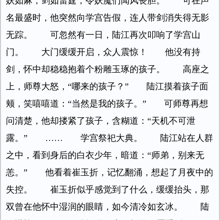
妖如麻，剑如雷霆，令妖魔们闻风丧胆。 可在声
名最盛时，他突然向学宫告假，连人带剑消失得无影
无踪。 可忽然有一日，陆江再次叩响了学宫山
门。 大门缓缓开启，众人震惊！ 他没有持
剑，怀中却稳稳抱着个粉雕玉琢的孩子。 高座之
上，师尊大怒，“哪来的孩子？” 陆江摸着孩子面
颊，笑嘻嘻道：“当然是我的孩子。” 可师尊再想
问清楚，他却搂紧了孩子，含糊道：“天机不可泄
露。” …… 学宫祭祀大典。 陆江站在人群
之中，看到身后的白衣少年，暗道：“师弟，别来无
恙。” 他看着崔玉折，记忆翻涌，想起了月夜中的
失控。 崔玉折似乎感觉到了什么，缓缓抬头，那
双曾在他怀中湿润的眼睛，如今清冷如玄冰。 陆