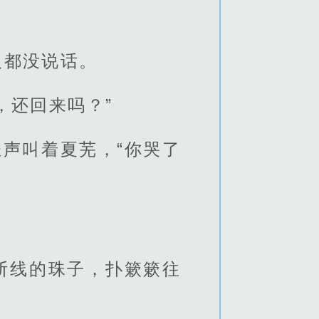
人都没说话。
，还回来吗？”
轻声叫着夏芜，“你哭了
断线的珠子，扑簌簌往