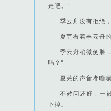
走吧。”
季云舟没有拒绝
夏芜看着季云舟的
季云舟稍微侧脸，
吗？”
夏芜的声音嘟囔
不被问还好，一
下掉。