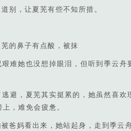
的道别，让夏芜有些不知所措。
夏芜的鼻子有点酸，被抹
况艰难她也没想掉眼泪，但听到季云舟
了逃避，夏芜其实挺累的，她虽然喜欢
膀上，难免会疲惫。
怕被爸妈看出来，她站起身，走到季云舟