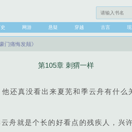
历史
网游
悬疑
穿越
古言
现
豪门痛悔发颠》
第105章 刺猬一样
，他还真没看出来夏芜和季云舟有什么
季云舟就是个长的好看点的残疾人，兴