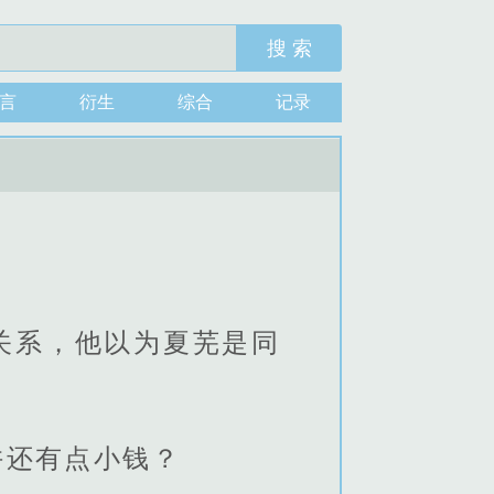
搜 索
言
衍生
综合
记录
关系，他以为夏芜是同
许还有点小钱？