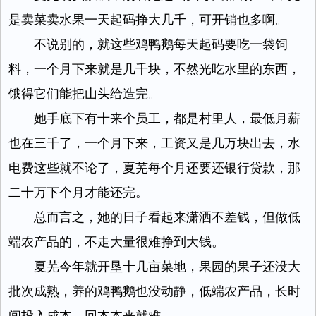
是卖菜卖水果一天起码挣大几千，可开销也多啊。
不说别的，就这些鸡鸭鹅每天起码要吃一袋饲
料，一个月下来就是几千块，不然光吃水里的东西，
饿得它们能把山头给造完。
她手底下有十来个员工，都是村里人，最低月薪
也在三千了，一个月下来，工资又是几万块出去，水
电费这些就不论了，夏芜每个月还要还银行贷款，那
二十万下个月才能还完。
总而言之，她的日子看起来潇洒不差钱，但做低
端农产品的，不走大量很难挣到大钱。
夏芜今年就开垦十几亩菜地，果园的果子还没大
批次成熟，养的鸡鸭鹅也没动静，低端农产品，长时