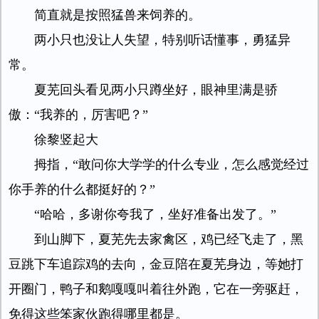
简直就是按照猛兽来饲养的。
两小只也没让人失望，特别听话懂事，勇猛异
常。
夏芜回头看见两小只蹲坐好，眼神里满是骄
傲：“我养的，厉害吧？”
徐黎竖起大
拇指，“敢问你大学学的什么专业，怎么感觉经过
你手养的什么都挺好的？”
“哈哈，多谢你夸我了，坐好准备出发了。”
到山脚下，夏芜先去家禽区，鸡已经飞走了，黑
豆跳下车追踪鸡的去向，金豆陪在夏芜身边，等她打
开圈门，鸭子和鹅嘎嘎叫着往外跑，它在一旁驱赶，
免得这些笨家伙跑得哪里都是。