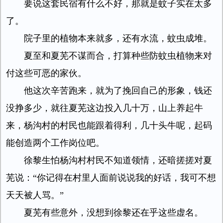
要说这套民宿有什么不好，那就是蚊子实在太多
了。
院子里的植物本来就多，还有水流，蚊虫成堆。
夏至和夏芜不谋而合，打算种些防蚊虫植物来对
付这些可恶的家伙。
他这次辛苦跑来，就为了挽回自己的形象，钱还
没挣多少，就往夏芜这边投入几十万，山上养起牛
来，杨沟村的村民也能跟着得利，几十头牛呢，起码
能创造两个工作岗位吧。
徐黎生怕杨沟村村民不知道领情，还暗搓搓对夏
芜说：“你记得在村里人面前说说我的好话，我可不想
天天被人骂。”
夏芜有些意外，没想到徐黎还在乎这些虚名。