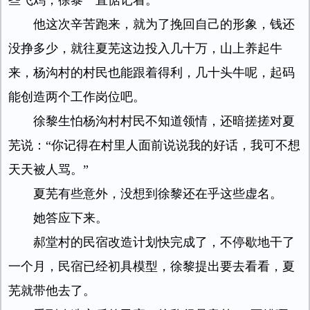
些飞鸡，徐黎一直惦记着。
他这次辛苦跑来，就为了挽回自己的形象，钱还
没挣多少，就往夏芜这边投入几十万，山上养起牛
来，杨沟村的村民也能跟着得利，几十头牛呢，起码
能创造两个工作岗位吧。
徐黎生怕杨沟村村民不知道领情，还暗搓搓对夏
芜说：“你记得在村里人面前说说我的好话，我可不想
天天被人骂。”
夏芜有些意外，没想到徐黎还在乎这些虚名。
她答应下来。
郝堂村的民宿改造计划快完成了，不停歇地干了
一个月，民宿已经初具模型，徐黎提出要去看看，夏
芜就带他去了。