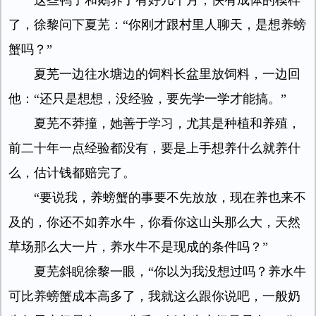
这些鸭子和鹅养了有好几个月，快有成体的模样
了，徐黎问下夏芜：“你刚才跟村里人聊天，是想养螃
蟹吗？”
夏芜一边往水塘边的饲料长盆里放饲料，一边回
他：“还只是想想，没经验，要先学一学才能搞。”
夏芜不莽撞，她善于学习，尤其是种植和养殖，
前二十年一点经验都没有，要是上手想养什么就养什
么，估计钱都赔完了。
“要说我，养螃蟹的事要不先放放，现在养也来不
及的，你还不如养水牛，你看你这山头那么大，天然
草场那么大一片，养水牛不是现成的条件吗？”
夏芜斜睨徐黎一眼，“你以为我没想过吗？养水牛
可比养螃蟹成本高多了，我就这么跟你说吧，一般奶