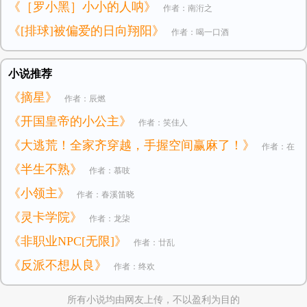
《［罗小黑］小小的人呐》
作者：南洐之
《[排球]被偏爱的日向翔阳》
作者：喝一口酒
小说推荐
《摘星》
作者：辰燃
《开国皇帝的小公主》
作者：笑佳人
《大逃荒！全家齐穿越，手握空间赢麻了！》
作者：在
《半生不熟》
作者：慕吱
逃小公主
《小领主》
作者：春溪笛晓
《灵卡学院》
作者：龙柒
《非职业NPC[无限]》
作者：廿乱
《反派不想从良》
作者：终欢
所有小说均由网友上传，不以盈利为目的