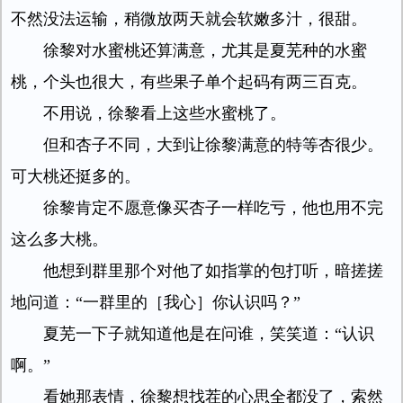
不然没法运输，稍微放两天就会软嫩多汁，很甜。
徐黎对水蜜桃还算满意，尤其是夏芜种的水蜜
桃，个头也很大，有些果子单个起码有两三百克。
不用说，徐黎看上这些水蜜桃了。
但和杏子不同，大到让徐黎满意的特等杏很少。
可大桃还挺多的。
徐黎肯定不愿意像买杏子一样吃亏，他也用不完
这么多大桃。
他想到群里那个对他了如指掌的包打听，暗搓搓
地问道：“一群里的［我心］你认识吗？”
夏芜一下子就知道他是在问谁，笑笑道：“认识
啊。”
看她那表情，徐黎想找茬的心思全都没了，索然