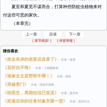
夏至和夏芜不谋而合，打算种些防蚊虫植物来对
付这些可恶的家伙。
（本章完）
上一章
目录
下一章
[ 章节错误! ]
[ 停更举报 ]
猜你喜欢
《抢走表弟的老婆后真香了》
作者：随霄
《花烬自不悔》
作者：小蝴蝶醉酒
《谁家女主是野牦牛啊！》
作者：喃米
《厚嫁寒门》
作者：阿萌不萌啊
《徐医生，离婚短信已发送》
作者：聂丹朱
《死遁后你的任务对象齐聚一堂》
作者：莲雨石火