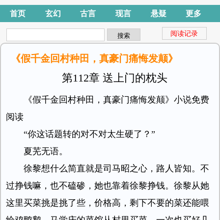
首页
玄幻
古言
现言
悬疑
更多
阅读记录
《假千金回村种田，真豪门痛悔发颠》
第112章 送上门的枕头
《假千金回村种田，真豪门痛悔发颠》小说免费
阅读
“你这话题转的对不对太生硬了？”
夏芜无语。
徐黎想什么简直就是司马昭之心，路人皆知。不
过挣钱嘛，也不磕碜，她也靠着徐黎挣钱。徐黎从她
这里买菜挑是挑了些，价格高，剩下不要的菜还能喂