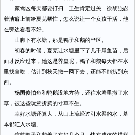
家禽区每天都要打扫，卫生肯定过关，徐黎强忍
着洁癖上前给夏芜帮忙，怎么说让一个女孩干活，他
在旁边看着不好。
山脚下有水塘，那是鸭子和鹅的**区。
初春的时候，夏芜让水塘里下了几千尾鱼苗，后
面才反应过来，她这是养蛊呢，鸭子和鹅每天都在水
里找食吃，估计到秋天撒一网下去，还能不能捞到东
西。
杨国俊怕鱼和鸭鹅没地方待，还往水塘里撒了水
草，被这些玩意折腾的寸草不生。
幸好水塘还算大，从山上流经过引水渠的水，基
本都汇入水塘。