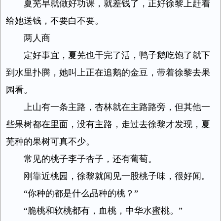
夏芜早就做好功课，就差钱了，正好徐黎上赶着
给她送钱，不要白不要。
两人商
定好事宜，夏芜也干完了活，鸭子鹅吃饱了就下
到水里扑腾，她叫上正在追鹅的金豆，带着徐黎去果
园看。
上山有一条主路，杏林就在主路路旁，但其他一
些果树都在里面，没有主路，走过去徐黎才发现，夏
芜种的果树可真不少。
常见的桃子李子杏子，还有葡萄。
刚靠近桃园，徐黎就闻见一股桃子味，很好闻。
“你种的都是什么品种的桃？”
“脆桃和软桃都有，血桃，中华水蜜桃。”