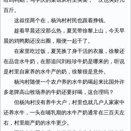
给鸡鸭鹅，马学庆的菜馆从村里买菜，一次也买好几
百斤。
这叔侄两个在，杨沟村村民也跟着挣钱。
趁着早晨还没那么热，夏芜带徐黎上山，今天早
晨的鸡鸭鹅还没出圈，顺便一起干了。
在家里吃过饭，夏芜换了身干活的衣服，徐黎还
在品尝水牛奶，在那追问刘桂珍牛奶是哪来的，听说
是村里自家养的水牛产的奶，徐黎很是意外。
杨沟村随便一个农户养的水牛奶喝起来比国外许
多老牌高山牧场养的牛奶还要好喝，这合理吗？
但杨沟村没有养牛大户，村里也就几户人家家中
还养水牛，一头在哺乳期的水牛产奶通常在三百天左
右，村里能产奶的水牛更少。