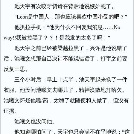
池天宇有次咬牙切齿在背后地说嫉妒死了。
“Leon是中国人，那也应该喜欢中国小受的吧？”
他扒拉手机：“他为什么不回复我消息……No
way!!我被拉黑了？？！是我发的太多了吗！”
池天宇之前已经被梁越拉黑了，兴许是他说错了
话，池曦文想那自己决计不能说错话了，打字之前要
反复三思。
三个小时后，早上十点半，池天宇起来换了一件
衣服。他没问池曦文去哪儿了，精神涣散地打哈欠。
池曦文怀疑他嗑/药，太嗨了就随便和人做了，但没有
证据。
池曦文也没问他。
他知道哪怕问了，天宇也只会满不在乎地说：“这