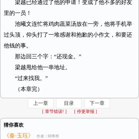
梁越已经通过了他的申请！变成了他不多的好友
里的一员！
池曦文连忙将鸡肉蔬菜汤放在一旁，他将手机举
过头顶，仰头打了一堆感谢和抱歉的小作文，和要还
他钱的事。
那边回三个字：“还现金。”
梁越甩给他一串地址。
“过来找我。”
（本章完）
上一章
目录
下一章
[ 章节错误! ]
[ 停更举报 ]
猜你喜欢
《秦·玉珏》
作者：阿蒂蒂