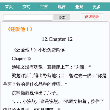
首页
玄幻
古言
现言
悬疑
更多
阅读记录
《还爱他！》
12.Chapter 12
《还爱他！》小说免费阅读
Chapter 12
池曦文没有犹豫，直接爬上车：“谢谢。”
梁越踩油门退出野营地出口，瞥过去一眼：“你是
兽医？救的是什么品种的狸猫。”
浣熊颤巍巍伸出了爪子。
“……小浣熊。这是浣熊。”池曦文抱着，按住了