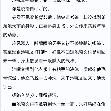
池曦文嘴唇张了张，低低地说：“晚安。”
像是说给自己听的。
等看不见梁越背影后，他钻进帐篷，却没找到弟
弟池天宇的身影，正要起身去找，外面传来窸窸窣窣
的动静。
冷风灌入，醉醺醺的天宇衣衫不整地趴进帐篷，
甚至没跟池曦文打招呼，好像不知道池曦文也是刚回
来一样，身上散发着一股腻人的气味。
池曦文摸到他衣服上有粘手的液体，质感令他毛
骨悚然，他立马脱手去冲洗。末了池曦文回来，池天
宇已
经陷入梦乡，睡得很沉。
而池曦文再不敢碰到他一丝一毫，只好蜷缩在角