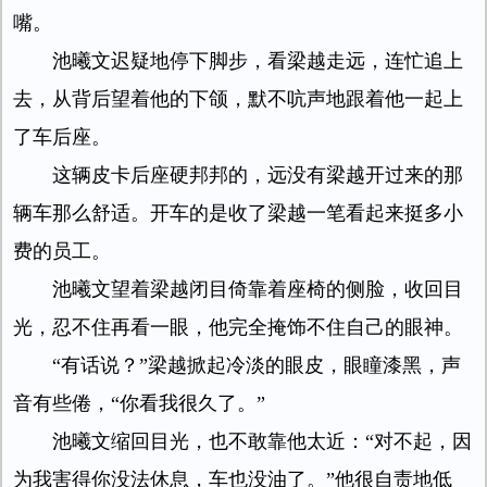
嘴。
池曦文迟疑地停下脚步，看梁越走远，连忙追上
去，从背后望着他的下颌，默不吭声地跟着他一起上
了车后座。
这辆皮卡后座硬邦邦的，远没有梁越开过来的那
辆车那么舒适。开车的是收了梁越一笔看起来挺多小
费的员工。
池曦文望着梁越闭目倚靠着座椅的侧脸，收回目
光，忍不住再看一眼，他完全掩饰不住自己的眼神。
“有话说？”梁越掀起冷淡的眼皮，眼瞳漆黑，声
音有些倦，“你看我很久了。”
池曦文缩回目光，也不敢靠他太近：“对不起，因
为我害得你没法休息，车也没油了。”他很自责地低