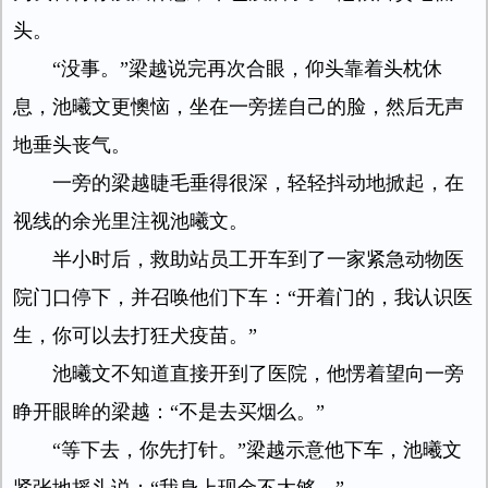
头。
“没事。”梁越说完再次合眼，仰头靠着头枕休
息，池曦文更懊恼，坐在一旁搓自己的脸，然后无声
地垂头丧气。
一旁的梁越睫毛垂得很深，轻轻抖动地掀起，在
视线的余光里注视池曦文。
半小时后，救助站员工开车到了一家紧急动物医
院门口停下，并召唤他们下车：“开着门的，我认识医
生，你可以去打狂犬疫苗。”
池曦文不知道直接开到了医院，他愣着望向一旁
睁开眼眸的梁越：“不是去买烟么。”
“等下去，你先打针。”梁越示意他下车，池曦文