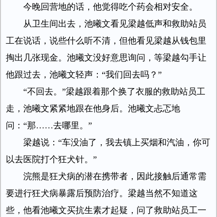
今晚回营地的话，他觉得吃个药会相对安全。
从卫生间出去，池曦文看见梁越低声和救助站员
工在说话，说些什么听不清，但他看见梁越从钱包里
掏出几张现金。池曦文没好意思询问，等梁越勾手让
他跟过去，池曦文轻声：“我们回去吗？”
“不回去。”梁越跟着那个换了衣服的救助站员工
走，池曦文紧紧地跟在他身后。池曦文忐忑地
问：“那……去哪里。”
梁越说：“车没油了，我去镇上买烟和汽油，你可
以去医院打个狂犬针。”
浣熊是狂犬病的潜在携带者，因此接触后通常需
要进行狂犬病暴露后预防治疗。梁越当然不知道这
些，他看池曦文买抗生素才起疑，问了救助站员工一