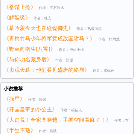
《蓄谋上瘾》
作者：宝石波比
《解姻缘》
作者：徕安
《慕吟羞今天也在碰瓷御史》
作者：熟极而流
《青梅竹马少年将军竟成敌国驸马？》
作者：灼灼燃
《野草向南生[八零]》
作者：神仙小柚
《与你功名藏身后》
作者：歆珊
《贞观天幕：他们看见盛唐的终局》
作者：虞砚舟
小说推荐
《摘星》
作者：辰燃
《开国皇帝的小公主》
作者：笑佳人
《大逃荒！全家齐穿越，手握空间赢麻了！》
作者：在
《半生不熟》
作者：慕吱
逃小公主