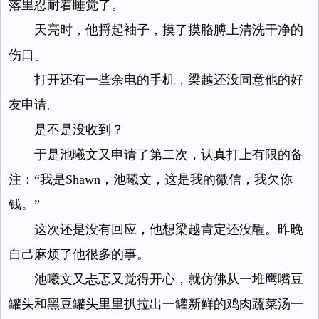
落里忍耐着睡觉了。
天亮时，他捋起袖子，摸了摸胳膊上清洗干净的
伤口。
打开还有一些余电的手机，梁越还没同意他的好
友申请。
是不是没收到？
于是池曦文又申请了第二次，认真打上有限的备
注：“我是Shawn，池曦文，这是我的微信，我欠你
钱。”
这次还是没有回应，他想梁越肯定还没醒。昨晚
自己麻烦了他很多的事。
池曦文又忐忑又觉得开心，就仿佛从一堆鹰嘴豆
罐头和黑豆罐头里里扒拉出一罐新鲜的鸡肉蔬菜汤一