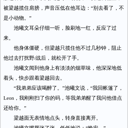
被梁越揽住肩膀，声音压低在他耳边：“别去看了，不
是小动物。”
池曦文耳朵仔细一听，脸刷地一红，反应了过
来。
他身体僵硬，但梁越只揽住他不过几秒钟，阻止
他过去打扰野/战后，就松开了手。
池曦文闻到他身上有淡淡的烟草味，他深深地低
着头，快步跟着梁越回去。
“我弟弟应该喝醉了。”池曦文说，“我回帐篷了，
Leon，我刚刚扫了你的码，等我弟弟醒了我问他借点
还给你。”
梁越面无表情地点头，转身直接离开。