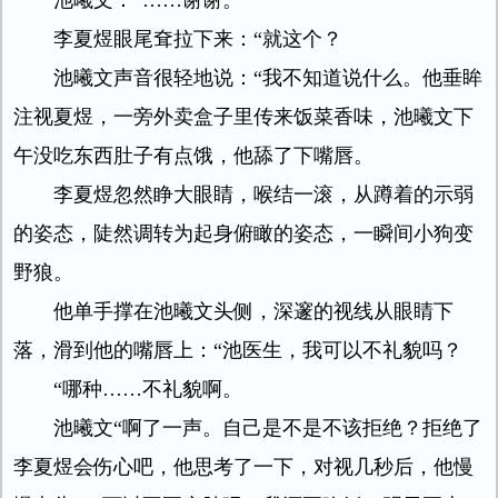
池曦文：“……谢谢。
李夏煜眼尾耷拉下来：“就这个？
池曦文声音很轻地说：“我不知道说什么。他垂眸
注视夏煜，一旁外卖盒子里传来饭菜香味，池曦文下
午没吃东西肚子有点饿，他舔了下嘴唇。
李夏煜忽然睁大眼睛，喉结一滚，从蹲着的示弱
的姿态，陡然调转为起身俯瞰的姿态，一瞬间小狗变
野狼。
他单手撑在池曦文头侧，深邃的视线从眼睛下
落，滑到他的嘴唇上：“池医生，我可以不礼貌吗？
“哪种……不礼貌啊。
池曦文“啊了一声。自己是不是不该拒绝？拒绝了
李夏煜会伤心吧，他思考了一下，对视几秒后，他慢