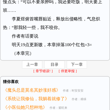
慢点头：“可以不要亲肿吗，我还要吃饭，明天要上
班……
李夏煜俯首嘴唇贴近，释放出侵略性，气息炽
热：“那我轻一些，我不咬你。
作者有话要说
明天19点更新嗷，本章掉落100个红包=3=
（本章完）
上一章
目录
下一章
[ 章节错误! ]
[ 停更举报 ]
猜你喜欢
《魔头总是莫名其妙涨好感》
作者：时安安安
《系统让我修仙，我躺着就修了》
作者：樟柇
《小医仙她只想种地》
作者：紫旺来