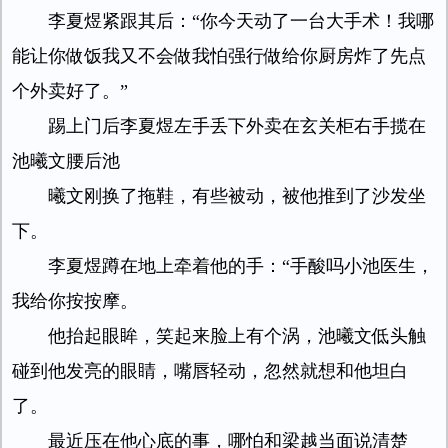
李夏煜紧跟其后：“你今天动了一台大手术！我哪
能让你做饭我又不会做我怕强行做给你厨房炸了先点
个外卖好了。”
踢上门后李夏煜左手丢下外卖在玄关柜右手揽在
池曦文腰后池
曦文刚换了拖鞋，有些被动，被他推到了沙发坐
下。
李夏煜蹲在地上牵着他的手：“手酸吗小池医生，
我给你按按摩。
他抬起眼眸，笑起来脸上有个涡，池曦文低头触
碰到他发亮的眼睛，嘴唇轻动，忽然就想和他坦白
了。
最近压在他心底的事，哪怕和梁越当面说清楚