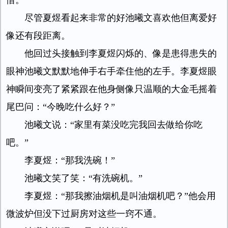
惜。
尽管夏煜看起来非常的好池曦文喜欢他但离爱好
像还有段距离。
他回过头接触到李夏煜闪烁的、像是患得患失的
眼神池曦文默默地伸手右手牵住他的左手。李夏煜眼
神瞬间变亮了紧紧跟在他身侧像只温顺的大金毛摇着
尾巴问：“今晚吃什么好？”
池曦文说：“家里有菜没吃完我回去做给你吃
吧。”
李夏煜：“那我洗碗！”
池曦文笑了笑：“有洗碗机。”
李夏煜：“那我擦油烟机是叫油烟机吧？”他会用
微波炉但没下过厨房对这些一窍不通。