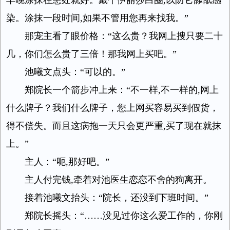
早晚涂抹在患处就好。戴个伊丽莎白圈,以防它舔舐感
染。涂抹一段时间,如果不管用您再来找我。”
那宠主看了眼价格：“这么贵？我网上搜只要二十
几，你们怎么贵了三倍！那我网上买吧。”
池曦文点头：“可以的。”
郑院长一个箭步冲上来：“不一样,不一样的,网上
什么牌子？我们什么牌子，您上网买容易买到假货，
得不偿失。而且这病拖一天只会更严重,买了现在就抹
上。”
主人：“呃,那好吧。”
主人付完钱,牵着对池医生恋恋不舍的狗离开。
接着池曦文抬头：“院长，还没到下班时间。”
郑院长摇头：“……没见过你这么爱工作的，你刚