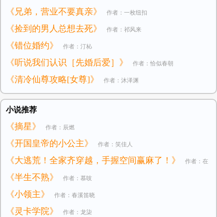
《兄弟，营业不要真亲》
作者：一枚纽扣
《捡到的男人总想去死》
作者：祁风来
《错位婚约》
作者：汀杺
《听说我们认识［先婚后爱］》
作者：恰似春朝
《清冷仙尊攻略[女尊]》
作者：沐泽渊
小说推荐
《摘星》
作者：辰燃
《开国皇帝的小公主》
作者：笑佳人
《大逃荒！全家齐穿越，手握空间赢麻了！》
作者：在
《半生不熟》
作者：慕吱
逃小公主
《小领主》
作者：春溪笛晓
《灵卡学院》
作者：龙柒