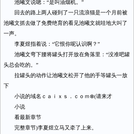
池曦文说嗯：“是叫油烟机。”
回去的路上两人碰到了一只流浪猫是一个月前被
池曦文抓去做了免费绝育的看见池曦文就哇地大叫了
一声。
李夏煜指着说：“它恨你呢认识啊？”
池曦文弯下腰将罐头打开放在角落里：“没准吧罐
头总会吃的。”
拉罐头的动作让池曦文松开了他的手等罐头一放
下
小说的域名ｃａｉｘｓ．ｃｏｍ⊗(请来才
小说
看最新章节
完整章节)李夏煜立马又牵了上来。