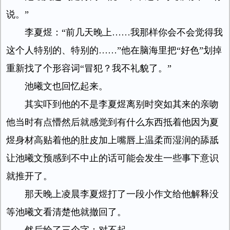
说。”
李夏煜：“前几天晚上……我那样你会不会觉得我
这个人特别的、特别的……”他在脑海里把“好色”划掉
重新找了个形容词“冒犯？我不礼貌了。”
池曦文也回忆起来。
其实吓到他的不是李夏煜离别时突如其来的亲吻
他当时有点懵然后就感觉到有什么东西抵着他因为夏
煜身材高贴着他的肚皮加上嘴唇上温柔而湿润的舔舐
让池曦文预感到不中止的话可能会发生一些事下意识
就推开了。
那天晚上凌晨李夏煜打了一段小作文给他解释没
等池曦文看清楚他就撤回了。