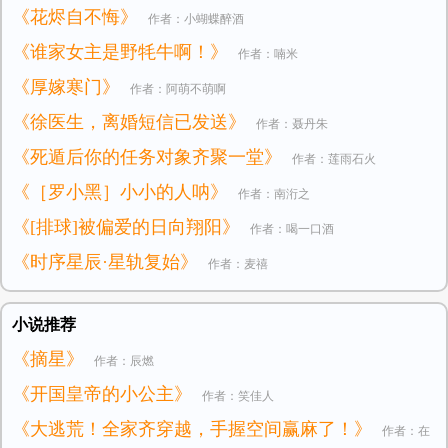
《花烬自不悔》
作者：小蝴蝶醉酒
《谁家女主是野牦牛啊！》
作者：喃米
《厚嫁寒门》
作者：阿萌不萌啊
《徐医生，离婚短信已发送》
作者：聂丹朱
《死遁后你的任务对象齐聚一堂》
作者：莲雨石火
《［罗小黑］小小的人呐》
作者：南洐之
《[排球]被偏爱的日向翔阳》
作者：喝一口酒
《时序星辰·星轨复始》
作者：麦禧
小说推荐
《摘星》
作者：辰燃
《开国皇帝的小公主》
作者：笑佳人
《大逃荒！全家齐穿越，手握空间赢麻了！》
作者：在