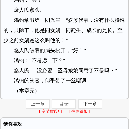
鸿钧：“会！”
燧人氏点头。
鸿钧拿出第三团光晕：“妖族伏羲，没有什么特殊
的，只除了，他是同女娲一同诞生、成长的兄长。至
少之前女娲是这么叫他的！”
燧人氏皱着的眉头松开，“好！”
鸿钧：“不考虑一下？”
燧人氏：“没必要，圣母娘娘同意了不是吗？”
鸿钧的笑容，似乎带了一丝嘲讽。
（本章完）
上一章
目录
下一章
[ 章节错误! ]
[ 停更举报 ]
猜你喜欢