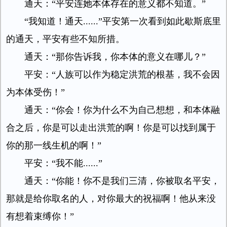
通天：“平安连她本体存在的意义都不知道。”
“我知道！通天......”平安第一次看到如此歇斯底里
的通天，平安有些不知所措。
通天：“那你告诉我，你本体的意义在哪儿？”
平安：“人族可以作为稳定洪荒的根基，我不会因
为本体受伤！”
通天：“你会！你为什么不为自己想想，和本体融
合之后，你是可以走出洪荒的啊！你是可以找到属于
你的那一线生机的啊！”
平安：“我不能......”
通天：“你能！你不是我们三清，你被取名平安，
那就是给你取名的人，对你最大的祝福啊！他从来没
有想着束缚你！”