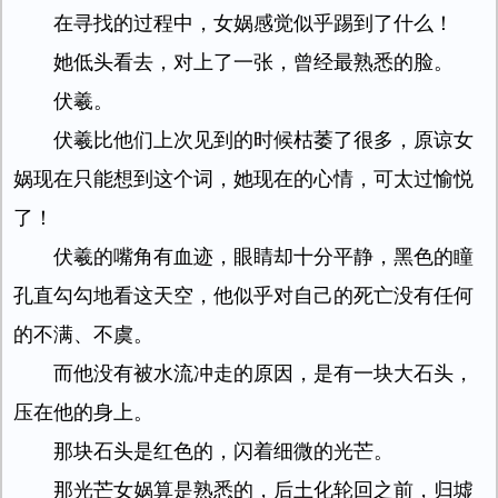
在寻找的过程中，女娲感觉似乎踢到了什么！
她低头看去，对上了一张，曾经最熟悉的脸。
伏羲。
伏羲比他们上次见到的时候枯萎了很多，原谅女
娲现在只能想到这个词，她现在的心情，可太过愉悦
了！
伏羲的嘴角有血迹，眼睛却十分平静，黑色的瞳
孔直勾勾地看这天空，他似乎对自己的死亡没有任何
的不满、不虞。
而他没有被水流冲走的原因，是有一块大石头，
压在他的身上。
那块石头是红色的，闪着细微的光芒。
那光芒女娲算是熟悉的，后土化轮回之前，归墟