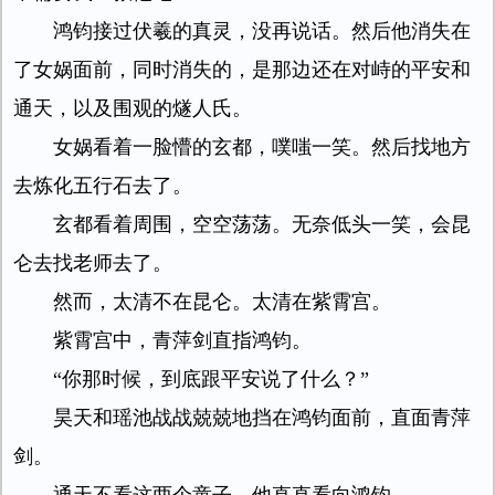
鸿钧接过伏羲的真灵，没再说话。然后他消失在
了女娲面前，同时消失的，是那边还在对峙的平安和
通天，以及围观的燧人氏。
女娲看着一脸懵的玄都，噗嗤一笑。然后找地方
去炼化五行石去了。
玄都看着周围，空空荡荡。无奈低头一笑，会昆
仑去找老师去了。
然而，太清不在昆仑。太清在紫霄宫。
紫霄宫中，青萍剑直指鸿钧。
“你那时候，到底跟平安说了什么？”
昊天和瑶池战战兢兢地挡在鸿钧面前，直面青萍
剑。