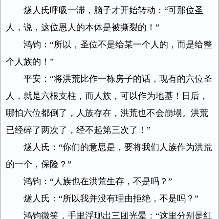
燧人氏呼吸一滞，脑子才开始转动：“可那位圣
人，说，这位恩人的本体是被撕裂的！”
鸿钧：“所以，圣位不是给某一个人的，而是给整
个人族的！”
平安：“将洪荒比作一栋房子的话，现有的六位圣
人，就是六根支柱，而人族，可以作为地基！日后，
哪怕六位都倒了，人族存在，洪荒也不会崩塌。洪荒
已经碎了两次了，经不起第三次了！”
燧人氏：“你们的意思是，要将我们人族作为洪荒
的一个，保险？”
鸿钧：“人族也在洪荒生存，不是吗？”
燧人氏：“所以我并没有理由拒绝，不是吗？”
鸿钧微笑，手里浮现出三团光晕：“这里分别是红