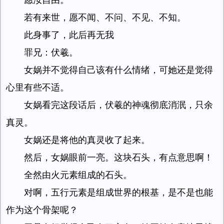
愿汝自由。
若有来世，愿不闻、不问、不见、不知。
此身事了，此后再无我
罪兄：伏羲。
女娲并不觉得自己该有什么情绪，可她还是觉得
心里有些不适。
女娲看完这段话后，伏羲的神魂彻底消泯，只余
真灵。
女娲还是将他的真灵收了起来。
然后，女娲眼前一亮。这块石头，有点意思啊！
全然由火元素组成的石头。
对啊，五行元素是组成世界的根基，是不是也能
作为这个骨架呢？