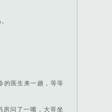
吗。
。
诊的医生来一趟，等等
书房问了一嘴，大哥坐