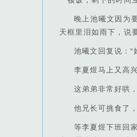
晚上池曦文因为
天框里泪如雨下，说
池曦文回复说：“
李夏煜马上又高
这弟弟非常好哄
他兄长可挑食了
等李夏煜下班回