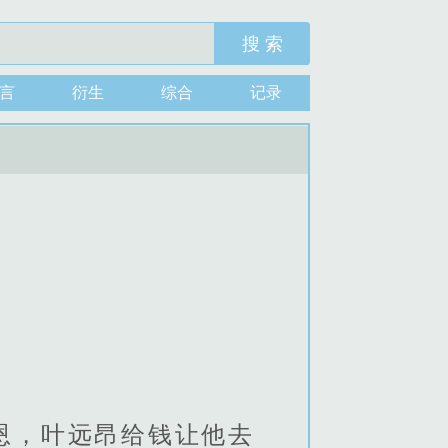
搜 索
言
衍生
综合
记录
恩，叶远昂给钱让他去