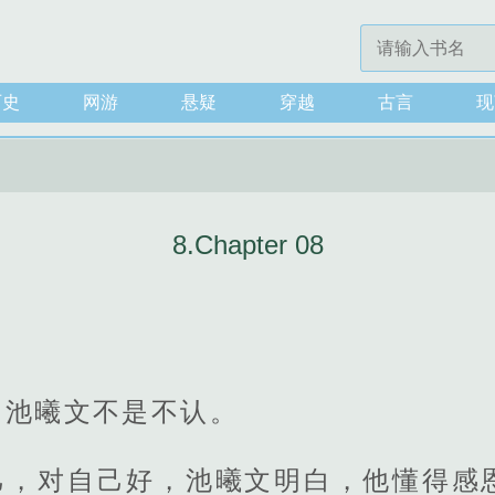
历史
网游
悬疑
穿越
古言
现
8.Chapter 08
，池曦文不是不认。
己，对自己好，池曦文明白，他懂得感