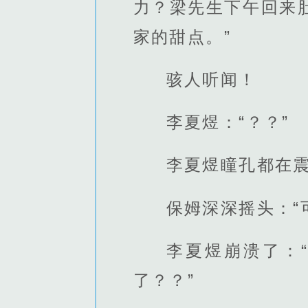
力？梁先生下午回来
家的甜点。”
骇人听闻！
李夏煜：“？？”
李夏煜瞳孔都在震
保姆深深摇头：“
李夏煜崩溃了：
了？？”