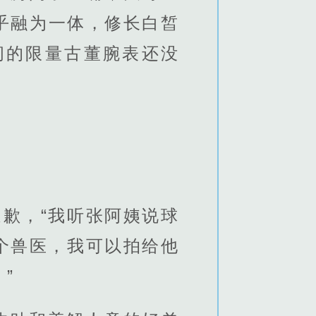
乎融为一体，修长白皙
间的限量古董腕表还没
道歉，“我听张阿姨说球
个兽医，我可以拍给他
”