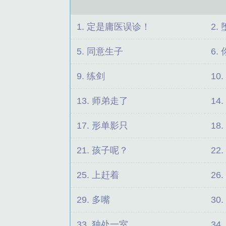
1. 定是庸医误诊！
2.
5. 同意生子
6.
9. 练剑
10
13. 师弟走了
14
17. 形单影只
18
21. 孩子呢？
22
25. 上赶着
26
29. 多嘴
30
33. 独处一室
34