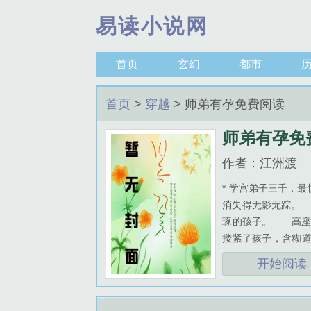
易读小说网
首页
玄幻
都市
首页
>
穿越
>
师弟有孕免费阅读
师弟有孕免
作者：江洲渡
* 学宫弟子三千，
消失得无影无踪。
琢的孩子。 高座
搂紧了孩子，含糊
恙。” 他看着崔
开始阅读
冷如玄冰。 陆江
路。 *陆江是师兄