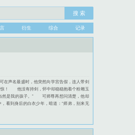
搜 索
言
衍生
综合
记录
 可在声名最盛时，他突然向学宫告假，连人带剑
震惊！ 他没有持剑，怀中却稳稳抱着个粉雕玉
当然是我的孩子。” 可师尊再想问清楚，他却
，看到身后的白衣少年，暗道：“师弟，别来无
缓缓抬头，那双曾在他怀中湿润的眼睛，如今清
，也是一场不被承认的意外。 两人注定形同陌