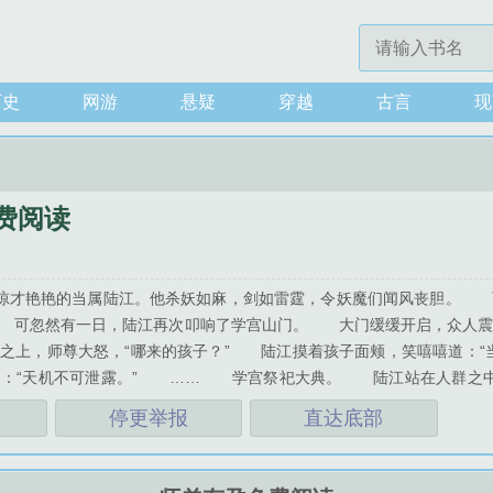
历史
网游
悬疑
穿越
古言
现
费阅读
最惊才艳艳的当属陆江。他杀妖如麻，剑如雷霆，令妖魔们闻风丧胆。
 可忽然有一日，陆江再次叩响了学宫山门。 大门缓缓开启，众人
之上，师尊大怒，“哪来的孩子？” 陆江摸着孩子面颊，笑嘻嘻道：“
道：“天机不可泄露。” …… 学宫祭祀大典。 陆江站在人群之中
玉折，记忆翻涌，想起了月夜中的失控。 崔玉折似乎感觉到了什么，
停更举报
直达底部
慌忙躲开。 他知道，崔玉折绝不愿看到他。 就连他们两个的孩子
，是攻。 崔玉折是师弟，是受。孩子是崔玉折生的。