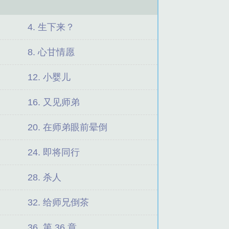
4. 生下来？
8. 心甘情愿
12. 小婴儿
16. 又见师弟
20. 在师弟眼前晕倒
24. 即将同行
28. 杀人
32. 给师兄倒茶
36. 第 36 章