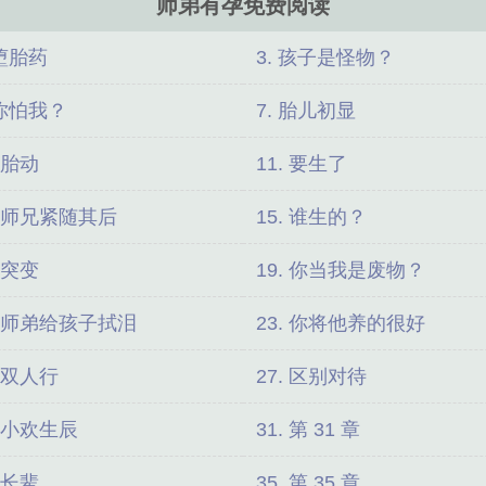
师弟有孕免费阅读
 堕胎药
3. 孩子是怪物？
 你怕我？
7. 胎儿初显
. 胎动
11. 要生了
. 师兄紧随其后
15. 谁生的？
. 突变
19. 你当我是废物？
. 师弟给孩子拭泪
23. 你将他养的很好
. 双人行
27. 区别对待
. 小欢生辰
31. 第 31 章
. 长辈
35. 第 35 章