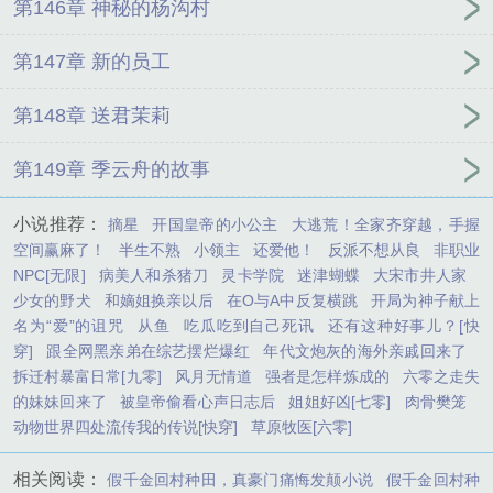
第146章 神秘的杨沟村
第147章 新的员工
第148章 送君茉莉
第149章 季云舟的故事
小说推荐：
摘星
开国皇帝的小公主
大逃荒！全家齐穿越，手握
空间赢麻了！
半生不熟
小领主
还爱他！
反派不想从良
非职业
NPC[无限]
病美人和杀猪刀
灵卡学院
迷津蝴蝶
大宋市井人家
少女的野犬
和嫡姐换亲以后
在O与A中反复横跳
开局为神子献上
名为“爱”的诅咒
从鱼
吃瓜吃到自己死讯
还有这种好事儿？[快
穿]
跟全网黑亲弟在综艺摆烂爆红
年代文炮灰的海外亲戚回来了
拆迁村暴富日常[九零]
风月无情道
强者是怎样炼成的
六零之走失
的妹妹回来了
被皇帝偷看心声日志后
姐姐好凶[七零]
肉骨樊笼
动物世界四处流传我的传说[快穿]
草原牧医[六零]
相关阅读：
假千金回村种田，真豪门痛悔发颠小说
假千金回村种