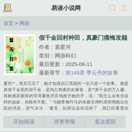
易读小说网
首页
>
网游
假千金回村种田，真豪门痛悔发颠
作者：裳星河
裳星河
类别：网游科幻
最后更新：2025-08-11
最新章节：
第149章 季云舟的故事
夏芜**，然后又活了，她才知道自己荒诞的一生只是一个故事。 她是
真假千金里的假千金，是鸩占鹊巢的灰麻雀，是**真千金的万人嫌。
将她视若眼珠的哥哥夏衡厌弃地推开她的手，说：“我怎么会有你这
样的妹妹，你根本不配。” 与她青梅竹马的未婚夫傅时凛听闻她出住
院的消息，语气冰冷：“夏芜，别再玩这些花样了，我已经看透你
了。” 最终，夏芜死在医院，无人问津，魂魄归于天空，她才明白自
己所作所为有多可笑。 重活一世，夏芜决定换个活法。 回乡意外获
开始阅读
停更举报
直达底部
得山神的认可，开启种田模式，包山，打造温泉山庄，养蜂种植果