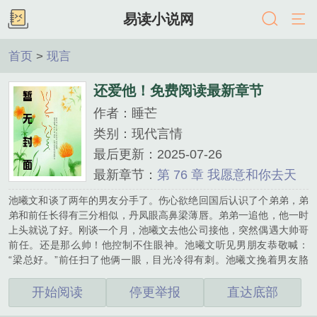
易读小说网
首页
>
现言
还爱他！免费阅读最新章节
作者：睡芒
类别：现代言情
最后更新：2025-07-26
最新章节：
第 76 章 我愿意和你去天
堂...
池曦文和谈了两年的男友分手了。伤心欲绝回国后认识了个弟弟，弟
弟和前任长得有三分相似，丹凤眼高鼻梁薄唇。弟弟一追他，他一时
上头就说了好。刚谈一个月，池曦文去他公司接他，突然偶遇大帅哥
前任。还是那么帅！他控制不住眼神。池曦文听见男朋友恭敬喊：
“梁总好。”前任扫了他俩一眼，目光冷得有刺。池曦文挽着男友胳
膊，等前任走了问他：“他是你老板啊？”男友说：“我大哥，同父异母
的。”池曦文：“？？”某天弟弟要给池曦文过生日，正在愁送什么好，
开始阅读
停更举报
直达底部
订什么餐厅：“从法国空运999朵玫瑰花吗？晚上吃意大利菜？”一旁