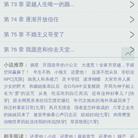
第 73 章 梁越人生唯一的颜...
第 74 章 逐渐开放信任
第 75 章 不婚主义哥变了
第 76 章 我愿意和你去天堂...
小说推荐：
摘星
开国皇帝的小公主
大逃荒！全家齐穿越，手握
空间赢麻了！
半生不熟
小领主
还爱他！
反派不想从良
非职业
NPC[无限]
病美人和杀猪刀
灵卡学院
迷津蝴蝶
大宋市井人家
少女的野犬
和嫡姐换亲以后
在O与A中反复横跳
开局为神子献上
名为“爱”的诅咒
从鱼
吃瓜吃到自己死讯
还有这种好事儿？[快
穿]
跟全网黑亲弟在综艺摆烂爆红
年代文炮灰的海外亲戚回来了
拆迁村暴富日常[九零]
风月无情道
强者是怎样炼成的
六零之走失
的妹妹回来了
被皇帝偷看心声日志后
姐姐好凶[七零]
肉骨樊笼
动物世界四处流传我的传说[快穿]
草原牧医[六零]
相关阅读：
还爱他！小说
还爱他！最新章节
还爱他！ 睡芒
还