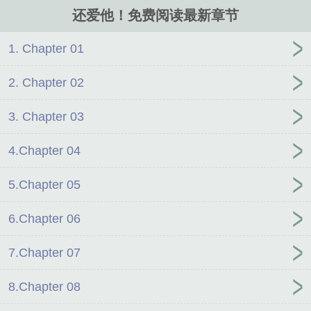
看报纸的大哥没抬头，面无表情地来一句：“他喜欢鸢尾和闽菜，礼
还爱他！免费阅读最新章节
物买乐高。”1.攻是前任，破镜重圆。2.老实人受3.一款很难追的
bking攻，终于火葬场了的故事（分手后攻回过神了，看见受和弟弟
在一起了真的破防了）文案是2024/3/9发的
1. Chapter 01
2. Chapter 02
3. Chapter 03
4.Chapter 04
5.Chapter 05
6.Chapter 06
7.Chapter 07
8.Chapter 08